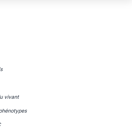
is
u vivant
 phénotypes
C