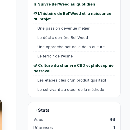
📱 Suivre Bel'Weed au quotidien
🌱 L'histoire de Bel'Weed et la naissance
du projet
Une passion devenue métier
Le déclic derrière Bel'Weed
Une approche naturelle de la culture
Le terroir de l'Aisne
🌿 Culture du chanvre CBD et philosophie
de travail
Les étapes clés d'un produit qualitatif
Le sol vivant au cœur de la méthode
Les défis d'un producteur indépendant
français
Stats
Le choix des génétiques
Vues
46
Les variétés marquantes
Réponses
1