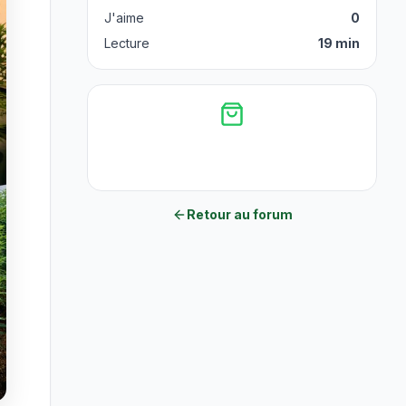
Elisir CBD/CBDV
J'aime
0
🧱 L'univers du hash et des extractions
Lecture
19 min
Le travail du hashmaker indépendant
Résine artisanale et hash industriel
Une méthode de travail respectueuse de
la plante
Découvrir la boutique
CBD direct producteur français
Les profils recherchés dans une bonne
résine
Retour au forum
Le Bubble Hash comme extraction coup
de cœur
🌍 Le marché du CBD et votre vision
Une position claire contre les néo-
cannabinoïdes
Gagner en crédibilité auprès du grand
public
L'avenir du CBD français