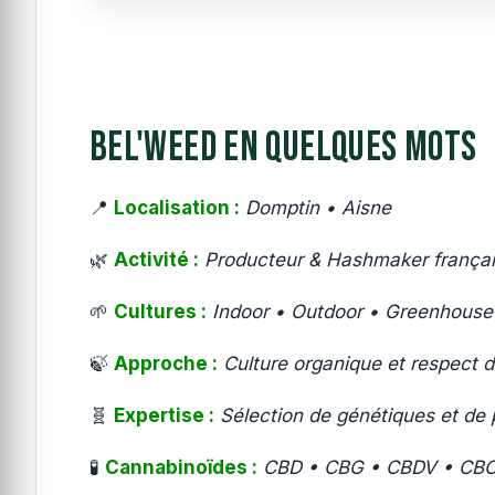
Bel'Weed en quelques mots
📍
Localisation :
Domptin • Aisne
🌿
Activité :
Producteur & Hashmaker frança
🌱
Cultures
:
Indoor • Outdoor • Greenhouse
🍃
Approche
:
Culture organique et respect d
🧬
Expertise
:
Sélection de génétiques et de
🧪
Cannabinoïdes :
CBD • CBG • CBDV • CB