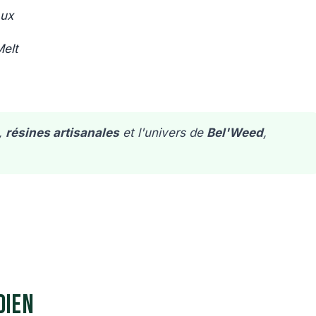
aux
Melt
,
résines artisanales
et l'univers de
Bel'Weed
,
dien