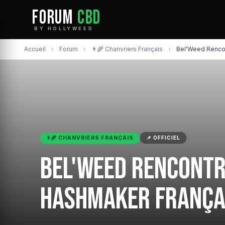
FORUM
CBD
BY HOLLYWEED
Accueil
›
Forum
›
👨‍🌾 Chanvriers Français
›
Bel'Weed Rencon
👨‍🌾 CHANVRIERS FRANÇAIS
📌 OFFICIEL
Bel'Weed Rencontr
hashmaker frança