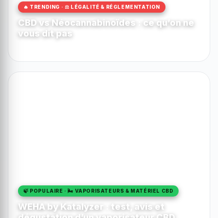
🔥 TRENDING · ⚖️ LÉGALITÉ & RÉGLEMENTATION
CBD vs Néocannabinoïdes : ce qu’on ne
vous dit pas
MonIka
70
0
🍃 POPULAIRE · 🌬️ VAPORISATEURS & MATÉRIEL CBD
WEHA by Katalyzer : test, avis et
dégustation d’un vaporisateur CBD