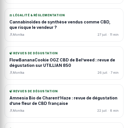
⚖️ LÉGALITÉ & RÉGLEMENTATION
Cannabinoïdes de synthèse vendus comme CBD,
que risque le vendeur ?
MonIka
27 juil. · 11 min
🍃 REVUES DE DÉGUSTATION
FlowBananaCookie OGZ CBD de Bel’weed : revue de
dégustation sur UTILLIAN 850
MonIka
26 juil. · 7 min
🍃 REVUES DE DÉGUSTATION
Amnesia Bio de Charent’Haze : revue de dégustation
d’une fleur de CBD française
MonIka
22 juil. · 8 min