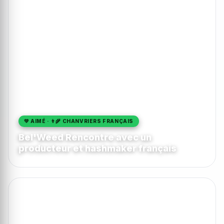
💚 AIMÉ · 👨‍🌾 CHANVRIERS FRANÇAIS
Bel'Weed Rencontre avec un
producteur et hashmaker français