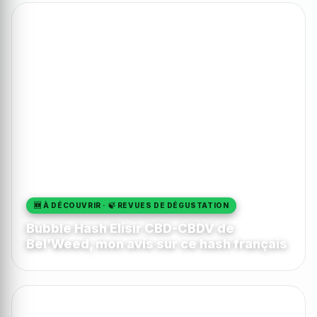
🆕 À DÉCOUVRIR · 🍃 REVUES DE DÉGUSTATION
Bubble Hash Elisir CBD-CBDV de
Bel’Weed, mon avis sur ce hash français