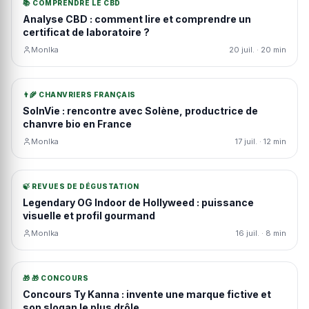
📚 COMPRENDRE LE CBD
Analyse CBD : comment lire et comprendre un
certificat de laboratoire ?
MonIka
20 juil. · 20 min
👨‍🌾 CHANVRIERS FRANÇAIS
SolnVie : rencontre avec Solène, productrice de
chanvre bio en France
MonIka
17 juil. · 12 min
🍃 REVUES DE DÉGUSTATION
Legendary OG Indoor de Hollyweed : puissance
visuelle et profil gourmand
MonIka
16 juil. · 8 min
🎁 🎁 CONCOURS
Concours Ty Kanna : invente une marque fictive et
son slogan le plus drôle