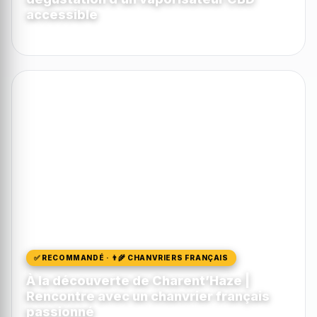
accessible
MonIka
63
0
✅ RECOMMANDÉ · 👨‍🌾 CHANVRIERS FRANÇAIS
À la découverte de Charent’Haze |
Rencontre avec un chanvrier français
passionné