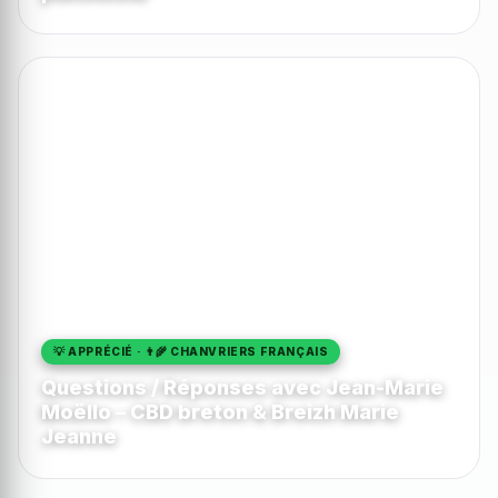
💡 APPRÉCIÉ · 👨‍🌾 CHANVRIERS FRANÇAIS
Questions / Réponses avec Jean-Marie
Moëllo – CBD breton & Breizh Marie
Jeanne