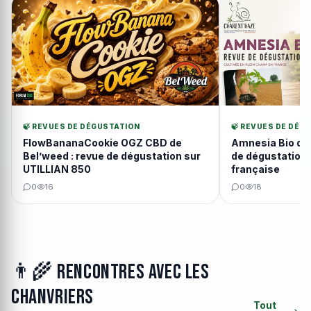
🍃 REVUES DE DÉGUSTATION
🍃 REVUES DE DÉG
FlowBananaCookie OGZ CBD de
Amnesia Bio de 
Bel’weed : revue de dégustation sur
de dégustation 
UTILLIAN 850
française
0
16
0
18
👨‍🌾 Rencontres avec les
chanvriers
Tout