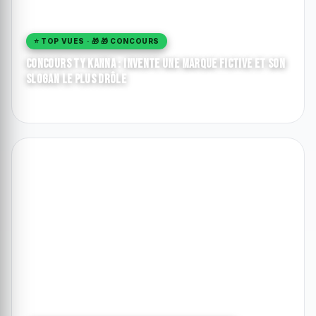
⭐ TOP VUES · 🎁 🎁 CONCOURS
Concours Ty Kanna : invente une marque fictive et son
slogan le plus drôle
MonIka
92
1