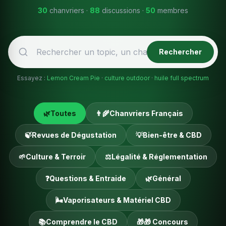
30
chanvriers ·
88
discussions ·
50
membres
Rechercher
Essayez :
Lemon Cream Pie
·
culture outdoor
·
huile full spectrum
🌿
Toutes
👨‍🌾
Chanvriers Français
🍃
Revues de Dégustation
💡
Bien-être & CBD
🌱
Culture & Terroir
⚖️
Légalité & Réglementation
❓
Questions & Entraide
🌿
Général
🌬️
Vaporisateurs & Matériel CBD
📚
Comprendre le CBD
🎁
🎁 Concours