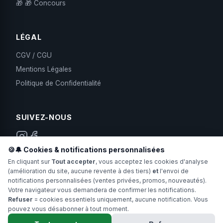
🎁 🎁 Concours
LÉGAL
CGV / CGU
Mentions Légales
Politique de Confidentialité
SUIVEZ-NOUS
🍪🔔 Cookies & notifications personnalisées
Espace Producteurs
En cliquant sur
Tout accepter
, vous acceptez les cookies d'analyse
(amélioration du site, aucune revente à des tiers)
et
l'envoi de
notifications personnalisées (ventes privées, promos, nouveautés).
Votre navigateur vous demandera de confirmer les notifications.
Refuser
= cookies essentiels uniquement, aucune notification. Vous
pouvez vous désabonner à tout moment.
Copyright 2024-2026 Hollyweed. Tous droits réservés.