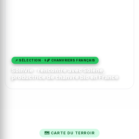
📌 SÉLECTION · 👨‍🌾 CHANVRIERS FRANÇAIS
SolnVie : rencontre avec Solène,
productrice de chanvre bio en France
🗺️ CARTE DU TERROIR