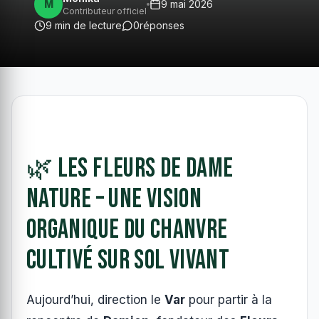
M
9 mai 2026
Contributeur officiel
9 min de lecture
0
réponses
🌿 Les Fleurs de Dame
Nature – Une vision
organique du chanvre
cultivé sur sol vivant
Aujourd’hui, direction le
Var
pour partir à la