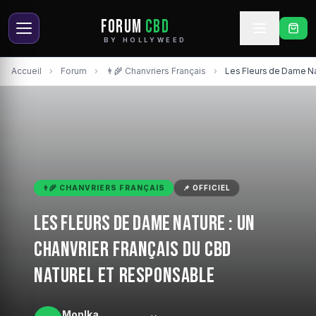
FORUM
CBD
BY HOLLYWEED
Accueil
›
Forum
›
👨‍🌾 Chanvriers Français
›
Les Fleurs de Dame Na
👨‍🌾 CHANVRIERS FRANÇAIS
📌 OFFICIEL
Les Fleurs de Dame Nature : un
chanvrier français du CBD
naturel et responsable
MonIka