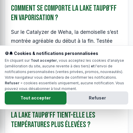
Comment se comporte la Lake Taupø'ff
en vaporisation ?
Sur le Catalyzer de Weha, la demoiselle s’est
montrée agréable du début à la fin. Testée
entre
175 °C et 200 °C
, elle conserve bien
🍪🔔 Cookies & notifications personnalisées
son identité aromatique. Le duo
sucré +
En cliquant sur
Tout accepter
, vous acceptez les cookies d'analyse
(amélioration du site, aucune revente à des tiers)
et
l'envoi de
citronné
évolue progressivement vers un
notifications personnalisées (ventes privées, promos, nouveautés).
profil plus
acidulé
, tandis que les touches
Votre navigateur vous demandera de confirmer les notifications.
Refuser
= cookies essentiels uniquement, aucune notification. Vous
florales et épicées
prennent davantage de
pouvez vous désabonner à tout moment.
place au fil de la session.
Tout accepter
Refuser
La Lake Taupø'ff tient-elle les
températures plus élevées ?