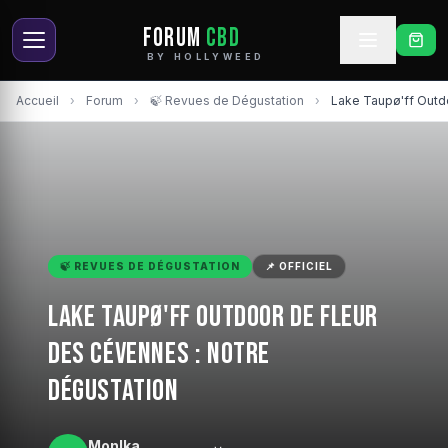
FORUM
CBD
BY HOLLYWEED
Accueil
›
Forum
›
🍃 Revues de Dégustation
›
Lake Taupø'ff Outd
🍃 REVUES DE DÉGUSTATION
📌 OFFICIEL
Lake Taupø'ff Outdoor de Fleur
des Cévennes : notre
dégustation
MonIka