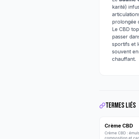
karité) infu
articulatio
prolongée 
Le CBD topi
passer dans
sportifs et
souvent enr
chauffant.
Termes liés
Crème CBD
Crème CBD : émuls
composition et cad