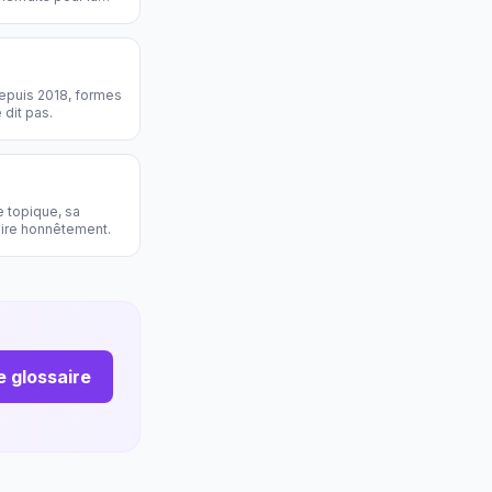
depuis 2018, formes
 dit pas.
e topique, sa
dire honnêtement.
le glossaire