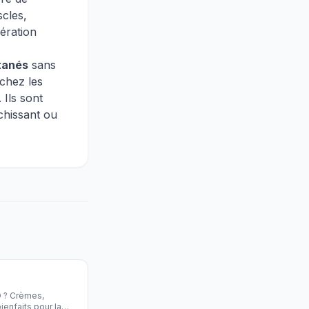
cles,
ération
tanés
sans
chez les
 Ils sont
chissant ou
 ? Crèmes,
ienfaits pour la