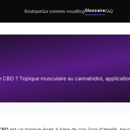
Glossaire
Boutique
Qui sommes-nous
Blog
FAQ
CBD ? Topique musculaire au cannabidiol, application 
CBD
est un topique épais à base de cire (cire d'abeille, beu