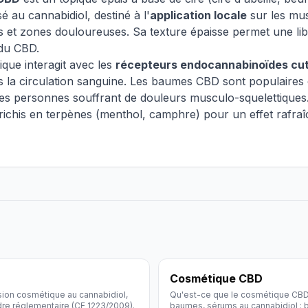
sé au cannabidiol, destiné à l'
application locale
sur les mus
ns et zones douloureuses. Sa texture épaisse permet une lib
du CBD.
que interagit avec les
récepteurs endocannabinoïdes cu
 la circulation sanguine. Les baumes CBD sont populaires 
 les personnes souffrant de douleurs musculo-squelettiques.
ichis en terpènes (menthol, camphre) pour un effet rafraî
Cosmétique CBD
ion cosmétique au cannabidiol,
Qu'est-ce que le cosmétique CBD
re réglementaire (CE 1223/2009).
baumes, sérums au cannabidiol : b