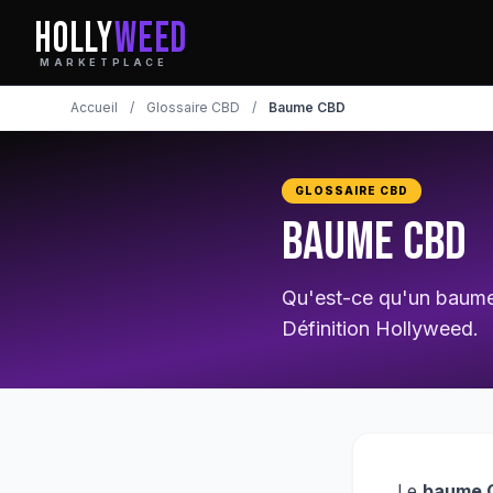
HOLLY
WEED
MARKETPLACE
Accueil
/
Glossaire CBD
/
Baume CBD
GLOSSAIRE CBD
Baume CBD
Qu'est-ce qu'un baume 
Définition Hollyweed.
Le
baume 