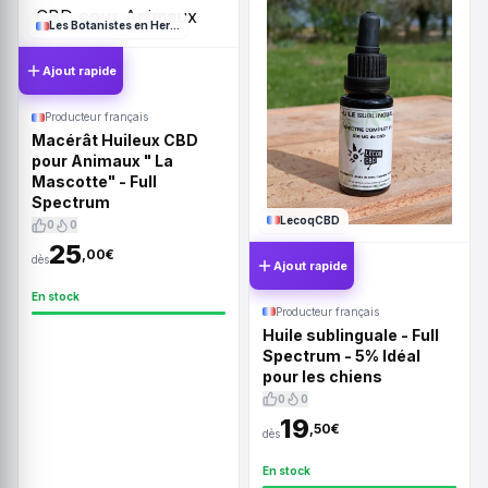
Les Botanistes en Herbe
Ajout rapide
Producteur français
Macérât Huileux CBD
pour Animaux " La
Mascotte" - Full
Spectrum
LecoqCBD
0
0
25
,00€
dès
Ajout rapide
En stock
Producteur français
Huile sublinguale - Full
Spectrum - 5% Idéal
pour les chiens
0
0
19
,50€
dès
En stock