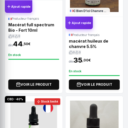
Ajout rapide
C Bien D'ici Chanvre Ariégeois
Producteur français
Ajout rapide
Macérat full spectrum
Bio - Fort 10ml
Producteur français
0
0
macérat huileux de
44
,50€
dès
chanvre 5.5%
0
0
En stock
35
,00€
dès
En stock
VOIR LE PRODUIT
VOIR LE PRODUIT
CBD - 40%
Stock limité