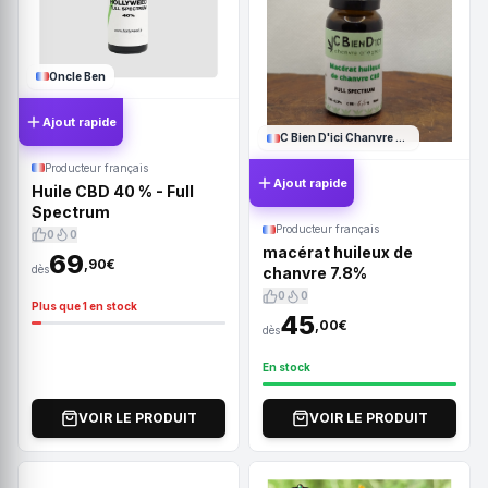
Oncle Ben
Ajout rapide
C Bien D'ici Chanvre Ariégeois
Producteur français
Ajout rapide
Huile CBD 40 % - Full
Spectrum
Producteur français
0
0
macérat huileux de
69
,90€
dès
chanvre 7.8%
0
0
Plus que 1 en stock
45
,00€
dès
En stock
VOIR LE PRODUIT
VOIR LE PRODUIT