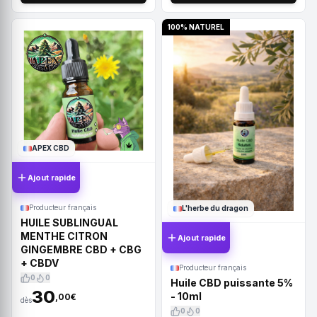
100% NATUREL
APEX CBD
Ajout rapide
Producteur français
L'herbe du dragon
HUILE SUBLINGUAL
MENTHE CITRON
Ajout rapide
GINGEMBRE CBD + CBG
+ CBDV
Producteur français
0
0
Huile CBD puissante 5%
30
- 10ml
,00€
dès
0
0