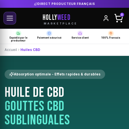
LIVRAISON GRATUITE SELON PRODUCTEUR
HOLLY
WEED
0
MARKETPLACE
Expédié par le
Paiement sécurisé
Service client
100% Francais
producteur
Accueil
Huiles CBD
Absorption optimale - Effets rapides & durables
HUILE DE CBD
GOUTTES CBD
SUBLINGUALES