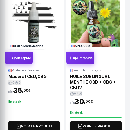
Breizh Marie Jeanne
APEX CBD
Ajout rapide
Ajout rapide
Producteur français
Producteur français
Macérat CBD/CBG
HUILE SUBLINGUAL
MENTHE CBD + CBG +
0
0
CBDV
35
,00€
dès
0
0
30
,00€
En stock
dès
En stock
VOIR LE PRODUIT
VOIR LE PRODUIT