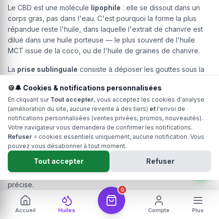
Le CBD est une molécule
lipophile
: elle se dissout dans un
corps gras, pas dans l'eau. C'est pourquoi la forme la plus
répandue reste l'huile, dans laquelle l'extrait de chanvre est
dilué dans une huile porteuse — le plus souvent de l'huile
MCT issue de la coco, ou de l'huile de graines de chanvre.
La
prise sublinguale
consiste à déposer les gouttes sous la
langue et à les y garder une trentaine de secondes avant
🍪🔔 Cookies & notifications personnalisées
d'avaler, de façon à profiter du contact avec la muqueuse
En cliquant sur
Tout accepter
, vous acceptez les cookies d'analyse
plutôt que de passer directement par la voie digestive. Le
(amélioration du site, aucune revente à des tiers)
et
l'envoi de
flacon compte-gouttes avec pipette graduée permet de
notifications personnalisées (ventes privées, promos, nouveautés).
fractionner le contenu très finement.
Votre navigateur vous demandera de confirmer les notifications.
Refuser
= cookies essentiels uniquement, aucune notification. Vous
Côté praticité : rien à préparer, un flacon se transporte, mais le
pouvez vous désabonner à tout moment.
goût de chanvre peut être prononcé, surtout sur les huiles full
Tout accepter
Refuser
spectrum. Certains producteurs proposent des versions
aromatisées, à la menthe ou au citron, pour cette raison
précise.
0
Accueil
Huiles
Compte
Plus
L'hydrosoluble, une forme à mélanger