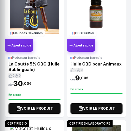
Fleur des Cévennes
CBD Du Midi
Ajout rapide
Ajout rapide
Producteur français
Producteur français
La Goutte 5% CBG (Huile
Huile CBD pour Animaux
Sublinguale)
0
0
0
0
9
,00€
dès
30
,00€
dès
En stock
En stock
VOIR LE PRODUIT
VOIR LE PRODUIT
CERTIFIÉ BIO
CERTIFIÉ EN LABORATOIRE