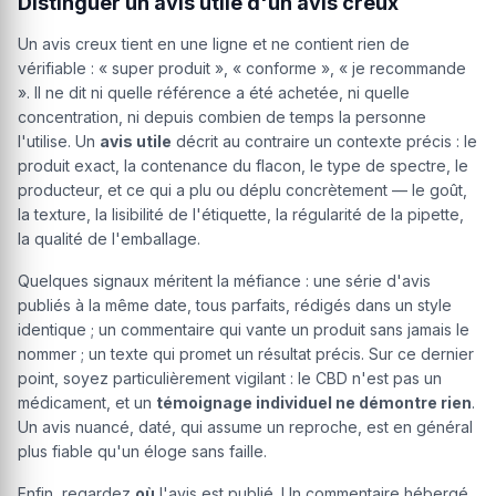
Distinguer un avis utile d'un avis creux
Un avis creux tient en une ligne et ne contient rien de
vérifiable : « super produit », « conforme », « je recommande
». Il ne dit ni quelle référence a été achetée, ni quelle
concentration, ni depuis combien de temps la personne
l'utilise. Un
avis utile
décrit au contraire un contexte précis : le
produit exact, la contenance du flacon, le type de spectre, le
producteur, et ce qui a plu ou déplu concrètement — le goût,
la texture, la lisibilité de l'étiquette, la régularité de la pipette,
la qualité de l'emballage.
Quelques signaux méritent la méfiance : une série d'avis
publiés à la même date, tous parfaits, rédigés dans un style
identique ; un commentaire qui vante un produit sans jamais le
nommer ; un texte qui promet un résultat précis. Sur ce dernier
point, soyez particulièrement vigilant : le CBD n'est pas un
médicament, et un
témoignage individuel ne démontre rien
.
Un avis nuancé, daté, qui assume un reproche, est en général
plus fiable qu'un éloge sans faille.
Enfin, regardez
où
l'avis est publié. Un commentaire hébergé