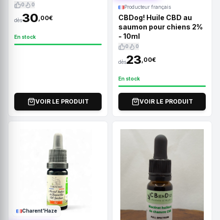
0
0
Producteur français
30
CBDog! Huile CBD au
,00€
dès
saumon pour chiens 2%
- 10ml
En stock
0
0
23
,00€
dès
En stock
VOIR LE PRODUIT
VOIR LE PRODUIT
Charent'Haze