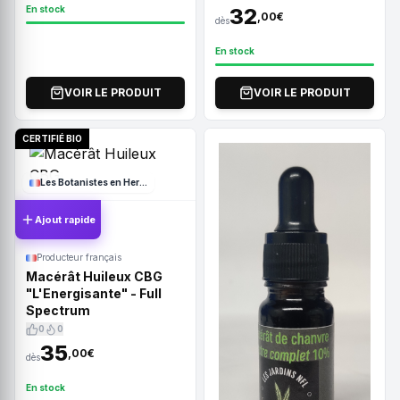
En stock
32
,00€
dès
En stock
VOIR LE PRODUIT
VOIR LE PRODUIT
CERTIFIÉ BIO
Les Botanistes en Herbe
Ajout rapide
Producteur français
Macérât Huileux CBG
"L'Energisante" - Full
Spectrum
0
0
35
,00€
dès
En stock