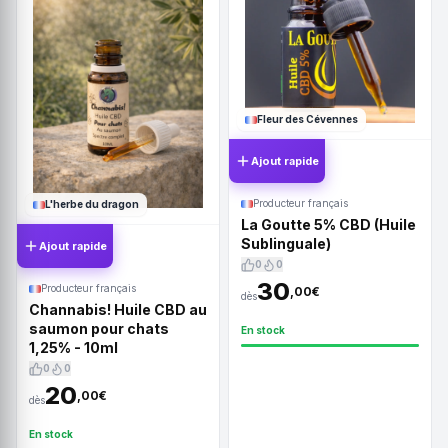
Fleur des Cévennes
Ajout rapide
Producteur français
L'herbe du dragon
La Goutte 5% CBD (Huile
Sublinguale)
Ajout rapide
0
0
30
Producteur français
,00€
dès
Channabis! Huile CBD au
saumon pour chats
En stock
1,25% - 10ml
0
0
20
,00€
dès
En stock