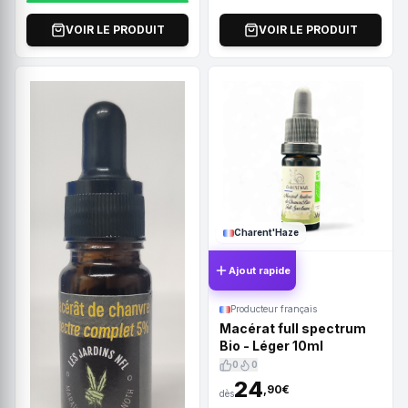
VOIR LE PRODUIT
VOIR LE PRODUIT
Charent'Haze
Ajout rapide
Producteur français
Macérat full spectrum
Bio - Léger 10ml
0
0
24
,90€
dès