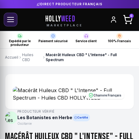
DIRECT PRODUCTEUR FRANÇAIS
HOLLY
WEED
0
MARKETPLACE
Expédié par le
Paiement sécurisé
Service client
100% Francais
producteur
Huiles
Macérât Huileux CBD " L'Intense" - Full
Accueil
CBD
Spectrum
Chanvre Français
PRODUCTEUR VÉRIFIÉ
Les Botanistes en Herbe
Certifié
Occitanie
Macérât Huileux CBD " L'Intense" - Full