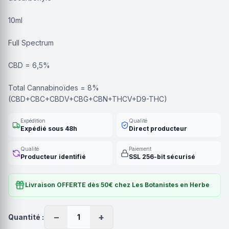
10ml
Full Spectrum
CBD = 6,5%
Total Cannabinoïdes = 8%
(CBD+CBC+CBDV+CBG+CBN+THCV+D9-THC)
Expédition
Qualité
Expédié sous 48h
Direct producteur
Qualité
Paiement
Producteur identifié
SSL 256-bit sécurisé
Livraison OFFERTE dès 50€ chez Les Botanistes en Herbe
−
+
Quantité :
1