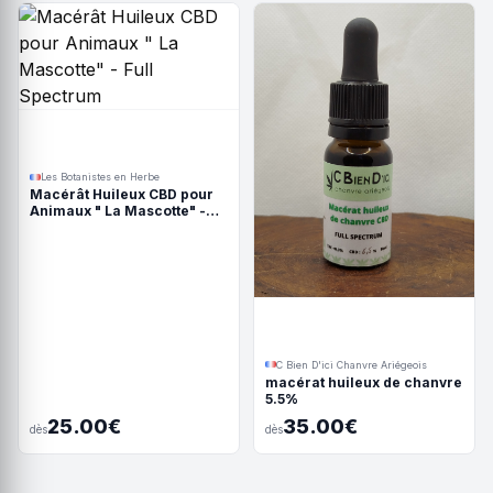
Les Botanistes en Herbe
Macérât Huileux CBD pour
Animaux " La Mascotte" -
Full Spectrum
C Bien D'ici Chanvre Ariégeois
macérat huileux de chanvre
5.5%
25.00€
35.00€
dès
dès