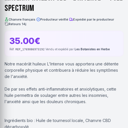
Spectrum
Chanvre français
·
Producteur vérifié
·
Expédié par le producteur
·
Retours 14j
35.00€
Réf.
·
Vendu et expédié par
Les Botanistes en Herbe
REF_1769086973192
Notre macérât huileux L'Intense vous apportera une détente
corporelle physique et contribuera à réduire les symptômes
de l'anxiété.
De par ses effets anti-inflammatoires et anxiolytiques, cette
huile permettra de soulager entre autres les insomnies,
l'anxiété ainsi que les douleurs chroniques.
Ingrédients bio : Huile de tournesol locale, Chanvre CBD
décarboxylé