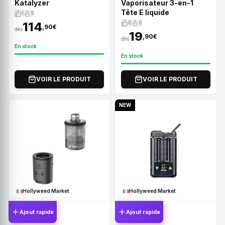
Katalyzer
Vaporisateur 3-en-1
Tête E liquide
1
5
114
0
0
,90€
dès
19
,90€
dès
En stock
En stock
VOIR LE PRODUIT
VOIR LE PRODUIT
NEW
Hollyweed Market
Hollyweed Market
Ajout rapide
Ajout rapide