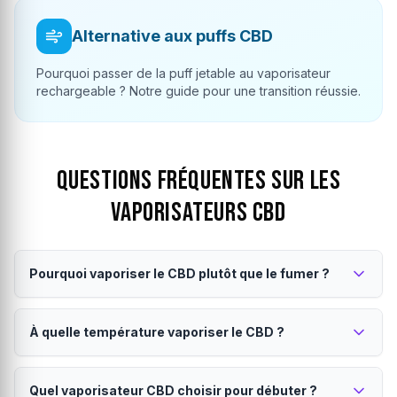
Alternative aux puffs CBD
Pourquoi passer de la puff jetable au vaporisateur
rechargeable ? Notre guide pour une transition réussie.
Questions fréquentes sur les
Vaporisateurs CBD
Pourquoi vaporiser le CBD plutôt que le fumer ?
Une alternative bien plus saine.
À quelle température vaporiser le CBD ?
La vaporisation du CBD
élimine la combustion
et donc la
production de goudron et de substances nocives. Elle
Cela dépend de l'effet recherché.
préserve les terpènes
pour des saveurs intactes, offre une
Quel vaporisateur CBD choisir pour débuter ?
absorption plus rapide
du cannabidiol et constitue une