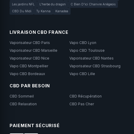
Les jardins NFL
L'herbe du dragon
C Bien D'ici Chanvre Ariégeois
CBD Du Midi
Ty Kanna
Kanadea
LIVRAISON CBD FRANCE
Vaporisateur CBD Paris
Vapo CBD Lyon
Vaporisateur CBD Marseille
Vapo CBD Toulouse
Vaporisateur CBD Nice
Vaporisateur CBD Nantes
Vapo CBD Montpellier
Vaporisateur CBD Strasbourg
Vapo CBD Bordeaux
Vapo CBD Lille
CBD PAR BESOIN
CBD Sommeil
CBD Récupération
CBD Relaxation
CBD Pas Cher
PAIEMENT SÉCURISÉ