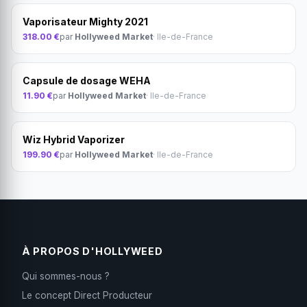
Vaporisateur Mighty 2021
318.00 €
par
Hollyweed Market
· Ile-de-France
Capsule de dosage WEHA
11.90 €
par
Hollyweed Market
· Ile-de-France
Wiz Hybrid Vaporizer
199.90 €
par
Hollyweed Market
· Ile-de-France
À PROPOS D'HOLLYWEED
Qui sommes-nous ?
Le concept Direct Producteur