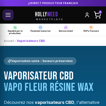
DIRECT PRODUCTEUR FRANÇAIS
HOLLY
WEED
0
MARKETPLACE
Expédié par le
Paiement sécurisé
Service client
100% Francais
producteur
Accueil
Vaporisateurs CBD
Vaporisation saine - Saveurs préservées
VAPORISATEUR CBD
VAPO FLEUR RÉSINE WAX
Découvrez nos
vaporisateurs CBD
, l'alternative