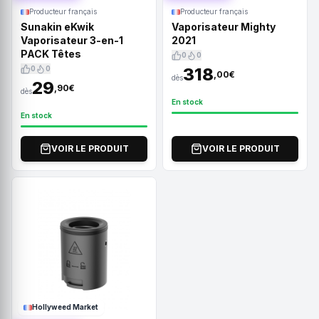
Producteur français
Producteur français
Sunakin eKwik
Vaporisateur Mighty
Vaporisateur 3-en-1
2021
PACK Têtes
0
0
0
0
318
,00€
dès
29
,90€
dès
En stock
En stock
VOIR LE PRODUIT
VOIR LE PRODUIT
Hollyweed Market