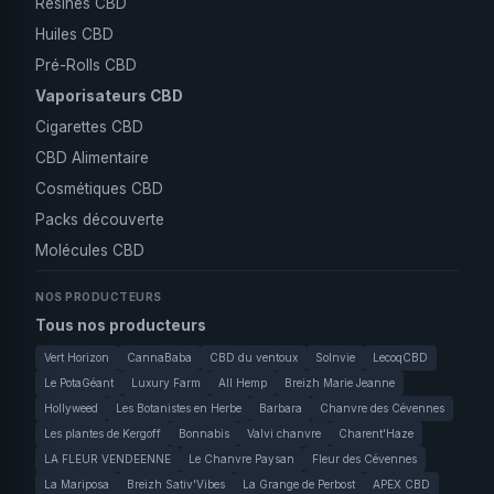
Résines CBD
Huiles CBD
Pré-Rolls CBD
Vaporisateurs CBD
Cigarettes CBD
CBD Alimentaire
Cosmétiques CBD
Packs découverte
Molécules CBD
NOS PRODUCTEURS
Tous nos producteurs
Vert Horizon
CannaBaba
CBD du ventoux
Solnvie
LecoqCBD
Le PotaGéant
Luxury Farm
All Hemp
Breizh Marie Jeanne
Hollyweed
Les Botanistes en Herbe
Barbara
Chanvre des Cévennes
Les plantes de Kergoff
Bonnabis
Valvi chanvre
Charent'Haze
LA FLEUR VENDEENNE
Le Chanvre Paysan
Fleur des Cévennes
La Mariposa
Breizh Sativ'Vibes
La Grange de Perbost
APEX CBD