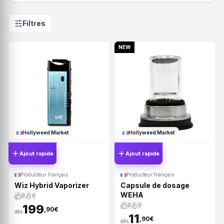
Filtres
NEW
Hollyweed Market
Hollyweed Market
Ajout rapide
Ajout rapide
Producteur français
Producteur français
Wiz Hybrid Vaporizer
Capsule de dosage
WEHA
0
0
199
0
0
,90€
dès
11
,90€
dès