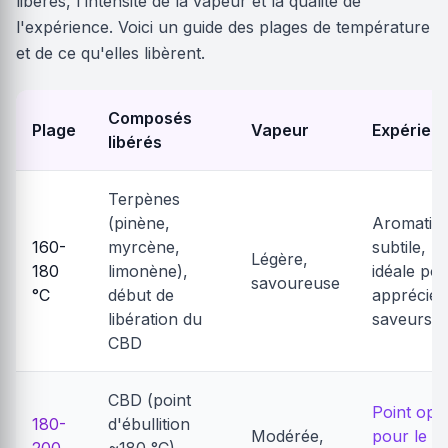
libérés, l'intensité de la vapeur et la qualité de
l'expérience. Voici un guide des plages de température
et de ce qu'elles libèrent.
Composés
Plage
Vapeur
Expérien
libérés
Terpènes
(pinène,
Aromatiq
160-
myrcène,
subtile,
Légère,
180
limonène),
idéale po
savoureuse
°C
début de
apprécier
libération du
saveurs
CBD
CBD (point
Point opt
180-
d'ébullition
Modérée,
pour le C
200
~180 °C),