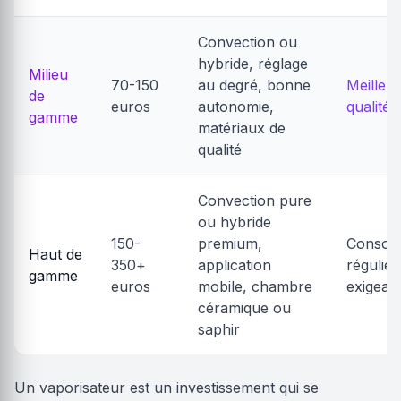
Convection ou
hybride, réglage
Milieu
70-150
au degré, bonne
Meilleu
de
euros
autonomie,
qualité-
gamme
matériaux de
qualité
Convection pure
ou hybride
150-
premium,
Consom
Haut de
350+
application
régulier
gamme
euros
mobile, chambre
exigean
céramique ou
saphir
Un vaporisateur est un investissement qui se