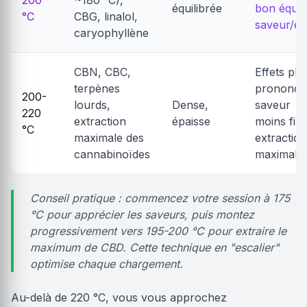
équilibrée
bon équil
°C
CBG, linalol,
saveur/ef
caryophyllène
CBN, CBC,
Effets plu
terpènes
prononcé
200-
lourds,
Dense,
saveur
220
extraction
épaisse
moins fine
°C
maximale des
extraction
cannabinoïdes
maximale
Conseil pratique : commencez votre session à 175
°C pour apprécier les saveurs, puis montez
progressivement vers 195-200 °C pour extraire le
maximum de CBD. Cette technique en "escalier"
optimise chaque chargement.
Au-delà de 220 °C, vous vous approchez