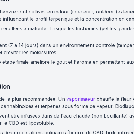
chanvre sont cultives en indoor (interieur), outdoor (exter
influencant le profil terpenique et la concentration en ca
t recoltees a maturite, lorsque les trichomes (petites glande
ent (7 a 14 jours) dans un environnement controle (temper
t d'eviter les moisissures.
e etape finale ameliore le gout et l'arome en permettant au
ion
ode la plus recommandee. Un
vaporisateur
chauffe la fleur
s cannabinoides et terpenes sous forme de vapeur. Biodispon
uvent etre infusees dans de l'eau chaude (non bouillante) av
r le CBD est liposoluble.
ns des preparations culinaires (beurre de CBD, huile infusee