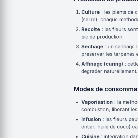
Culture
: les plants de 
(serre), chaque methode 
Recolte
: les fleurs son
pic de production.
Sechage
: un sechage l
preserver les terpenes e
Affinage (curing)
: cett
degrader naturellement.
Modes de consommat
Vaporisation
: la meth
combustion, liberant le
Infusion
: les fleurs pe
entier, huile de coco) ca
Cuisine
: integration da