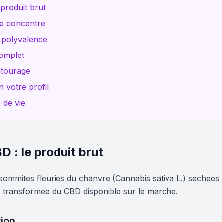
 produit brut
le concentre
a polyvalence
complet
ntourage
 votre profil
 de vie
D : le produit brut
sommites fleuries du chanvre (Cannabis sativa L.) sechees e
ns transformee du CBD disponible sur le marche.
ion