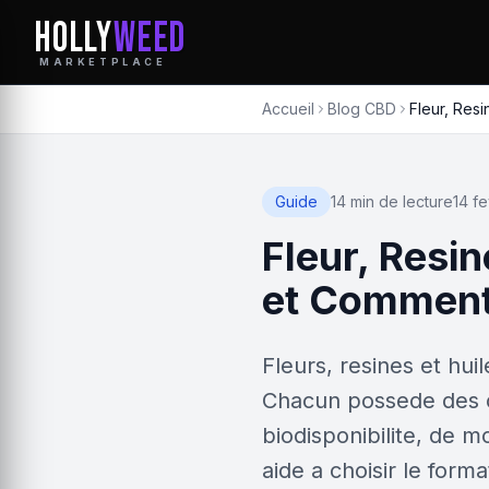
HOLLY
WEED
MARKETPLACE
Accueil
Blog CBD
Fleur, Res
Guide
14 min de lecture
14 f
Fleur, Resin
et Comment 
Fleurs, resines et hui
Chacun possede des c
biodisponibilite, de 
aide a choisir le form