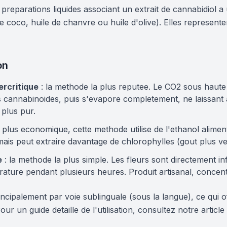
preparations liquides associant un extrait de cannabidiol a
coco, huile de chanvre ou huile d'olive). Elles represente
on
ercritique
: la methode la plus reputee. Le CO2 sous haut
es cannabinoides, puis s'evapore completement, ne laissant
 plus pur.
 plus economique, cette methode utilise de l'ethanol alime
t mais peut extraire davantage de chlorophylles (gout plus ve
e
: la methode la plus simple. Les fleurs sont directement in
ture pendant plusieurs heures. Produit artisanal, concentr
ncipalement par voie sublinguale (sous la langue), ce qui 
our un guide detaille de l'utilisation, consultez notre article 