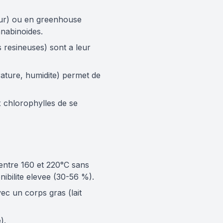
ieur) ou en greenhouse
nnabinoides.
s resineuses) sont a leur
ature, humidite) permet de
x chlorophylles de se
 entre 160 et 220°C sans
ibilite elevee (30-56 %).
ec un corps gras (lait
).