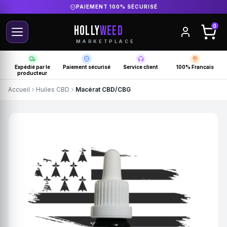
DIRECT PRODUCTEUR FRANÇAIS
HOLLY
WEED
0
MARKETPLACE
Expédié par le
Paiement sécurisé
Service client
100% Francais
producteur
Accueil
Huiles CBD
Macérat CBD/CBG