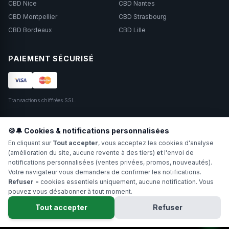
CBD Nice
CBD Nantes
CBD Montpellier
CBD Strasbourg
CBD Bordeaux
CBD Lille
PAIEMENT SÉCURISÉ
Transactions chiffrées SSL.
SUIVEZ-NOUS
🍪🔔 Cookies & notifications personnalisées
En cliquant sur
Tout accepter
, vous acceptez les cookies d'analyse
(amélioration du site, aucune revente à des tiers)
et
l'envoi de
notifications personnalisées (ventes privées, promos, nouveautés).
Votre navigateur vous demandera de confirmer les notifications.
Refuser
= cookies essentiels uniquement, aucune notification. Vous
pouvez vous désabonner à tout moment.
Copyright 2024-2026 Hollyweed. Tous droits réservés.
Tout accepter
Refuser
Interdit aux moins de 18 ans. Ne pas fumer. Déconseillé aux femmes
enceintes.