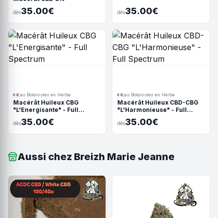
35.00€
35.00€
dès
dès
Les Botanistes en Herbe
Les Botanistes en Herbe
Macérât Huileux CBG
Macérât Huileux CBD-CBG
"L'Energisante" - Full
"L'Harmonieuse" - Full
Spectrum
Spectrum
35.00€
35.00€
dès
dès
Aussi chez Breizh Marie Jeanne