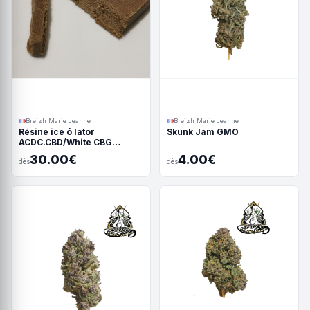
Breizh Marie Jeanne
Breizh Marie Jeanne
Résine ice ô lator
Skunk Jam GMO
ACDC.CBD/White CBG
190/45u
30.00€
4.00€
dès
dès