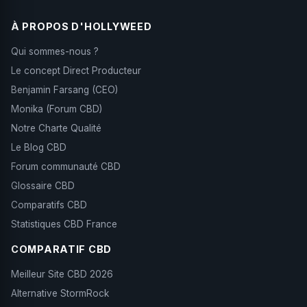
cannabis CBD, CBG... sur une petite exploitation
avec le plus grand respect pour mon sol et mes
À PROPOS D'HOLLYWEED
plantes, pas de tr... Basé en Bretagne.
Qui sommes-nous ?
Le concept Direct Producteur
Benjamin Farsang (CEO)
Monika (Forum CBD)
Notre Charte Qualité
Le Blog CBD
Forum communauté CBD
Glossaire CBD
Comparatifs CBD
Statistiques CBD France
COMPARATIF CBD
Meilleur Site CBD 2026
Alternative StormRock