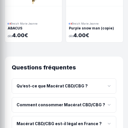
Breizh Marie Jeanne
Breizh Marie Jeanne
ABACUS
Purple snow man (copie)
4.00€
4.00€
dès
dès
Questions fréquentes
Qu’est-ce que Macérat CBD/CBG ?
Macérat CBD/CBG à spectre compet sur base
d'huile de coco MCT, réalisé par infusion de
Comment consommer Macérat CBD/CBG ?
résine ce qui permet d'avoir des taux de
cannabinoïdes intéressant, celle-ci est
La méthode recommandée pour Macérat
préalablement décarboxylée pour "activer" les
CBD/CBG est la voie sublinguale : quelques
Macérat CBD/CBG est-il légal en France ?
différents cannabinoïdes (même si les formes
gouttes sous la langue, maintenir 60 secondes