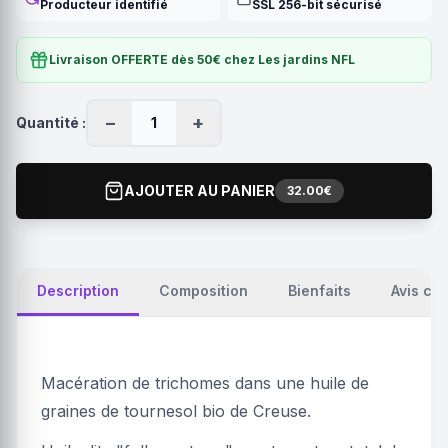
Producteur identifié
SSL 256-bit sécurisé
Livraison OFFERTE dès 50€ chez Les jardins NFL
−
+
Quantité :
1
AJOUTER AU PANIER
32.00€
Description
Composition
Bienfaits
Avis cli
Macération de trichomes dans une huile de
graines de tournesol bio de Creuse.