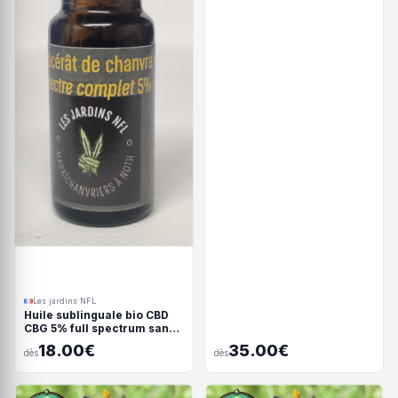
Les jardins NFL
Huile sublinguale bio CBD
CBG 5% full spectrum sans
isolat
18.00€
35.00€
dès
dès