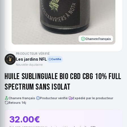
Chanvre Français
PRODUCTEUR VÉRIFIÉ
Les jardins NFL
Certifié
Nouvelle-Aquitaine
Huile sublinguale bio CBD CBG 10% full
spectrum sans isolat
Chanvre français
·
Producteur vérifié
·
Expédié par le producteur
·
Retours 14j
32.00€