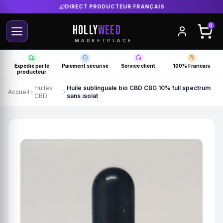
DIRECT PRODUCTEUR FRANÇAIS
HOLLY
WEED
0
MARKETPLACE
Expédié par le
Paiement sécurisé
Service client
100% Francais
producteur
Huiles
Huile sublinguale bio CBD CBG 10% full spectrum
Accueil
CBD
sans isolat