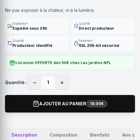
Ne pas exposer à la chaleur, ni à la lumière.
Expédition
Qualité
Expédié sous 24h
Direct producteur
Qualité
Paiement
Producteur identifié
SSL 256-bit sécurisé
Livraison OFFERTE dès 50€ chez Les jardins NFL
−
+
Quantité :
1
AJOUTER AU PANIER
18.00€
Description
Composition
Bienfaits
Avis cli