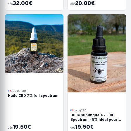
isolat
32.00€
20.00€
dès
dès
CBD Du Midi
Huile CBD 7% full spectrum
LecoqCBD
Huile sublinguale - Full
Spectrum - 5% Idéal pour
les chiens
19.50€
19.50€
dès
dès