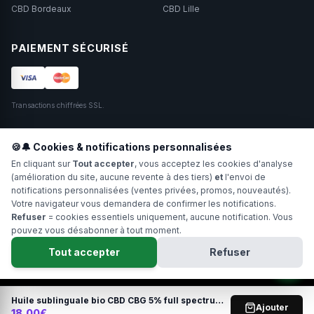
CBD Bordeaux
CBD Lille
PAIEMENT SÉCURISÉ
Transactions chiffrées SSL.
SUIVEZ-NOUS
🍪🔔 Cookies & notifications personnalisées
En cliquant sur
Tout accepter
, vous acceptez les cookies d'analyse
(amélioration du site, aucune revente à des tiers)
et
l'envoi de
notifications personnalisées (ventes privées, promos, nouveautés).
Votre navigateur vous demandera de confirmer les notifications.
Refuser
= cookies essentiels uniquement, aucune notification. Vous
pouvez vous désabonner à tout moment.
Copyright 2024-2026 Hollyweed. Tous droits réservés.
Tout accepter
Refuser
Interdit aux moins de 18 ans. Ne pas fumer. Déconseillé aux femmes
enceintes.
0
Huile sublinguale bio CBD CBG 5% full spectrum sans isolat
Ajouter
18.00€