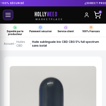
DIRECT PRODUCTEUR FRANÇAIS
HOLLY
WEED
0
MARKETPLACE
Expédié par le
Paiement sécurisé
Service client
100% Francais
producteur
Huiles
Huile sublinguale bio CBD CBG 5% full spectrum
Accueil
CBD
sans isolat