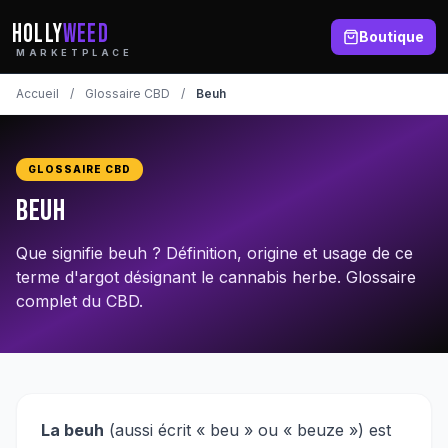
HOLLY
WEED
Boutique
MARKETPLACE
Accueil
/
Glossaire CBD
/
Beuh
GLOSSAIRE CBD
Beuh
Que signifie beuh ? Définition, origine et usage de ce
terme d'argot désignant le cannabis herbe. Glossaire
complet du CBD.
La beuh
(aussi écrit « beu » ou « beuze ») est