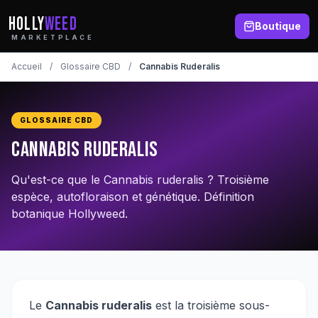
HOLLY
WEED
Boutique
MARKETPLACE
Accueil
/
Glossaire CBD
/
Cannabis Ruderalis
GLOSSAIRE CBD
Cannabis Ruderalis
Qu'est-ce que le Cannabis ruderalis ? Troisième
espèce, autofloraison et génétique. Définition
botanique Hollyweed.
Le
Cannabis ruderalis
est la troisième sous-