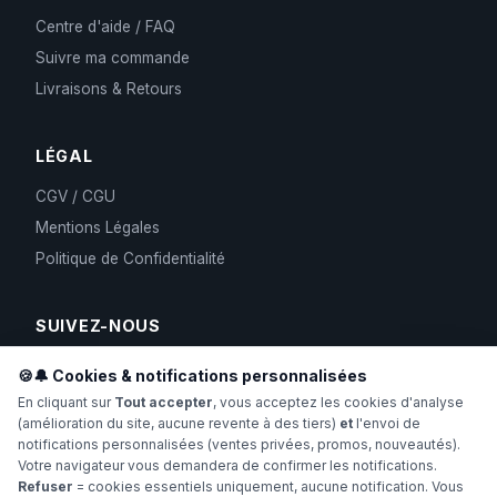
Centre d'aide / FAQ
Suivre ma commande
Livraisons & Retours
LÉGAL
CGV / CGU
Mentions Légales
Politique de Confidentialité
SUIVEZ-NOUS
🍪🔔 Cookies & notifications personnalisées
En cliquant sur
Tout accepter
, vous acceptez les cookies d'analyse
(amélioration du site, aucune revente à des tiers)
et
l'envoi de
notifications personnalisées (ventes privées, promos, nouveautés).
Votre navigateur vous demandera de confirmer les notifications.
Refuser
= cookies essentiels uniquement, aucune notification. Vous