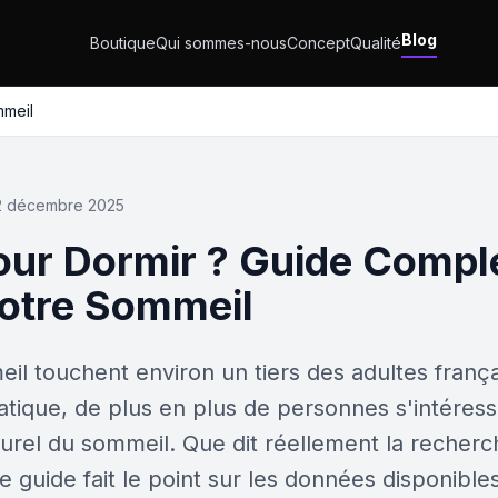
Blog
Boutique
Qui sommes-nous
Concept
Qualité
mmeil
2 décembre 2025
ur Dormir ? Guide Compl
Votre Sommeil
il touchent environ un tiers des adultes franç
atique, de plus en plus de personnes s'intér
el du sommeil. Que dit réellement la recherche
Ce guide fait le point sur les données disponible