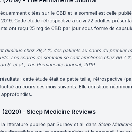
l. (2019) - The Permanente Journal
réquemment citées sur le CBD et le sommeil est celle publi
2019. Cette étude rétrospective a suivi 72 adultes présenta
pants ont reçu 25 mg de CBD par jour sous forme de capsu
nt diminué chez 79,2 % des patients au cours du premier mo
tude. Les scores de sommeil se sont améliorés chez 66,7 %
on S. et al., The Permanente Journal, 2019
ésultats : cette étude était de petite taille, rétrospective (
luctué au cours des mois suivants. Elle constitue néanmoin
s approfondies.
. (2020) - Sleep Medicine Reviews
a littérature publiée par Suraev et al. dans
Sleep Medicin