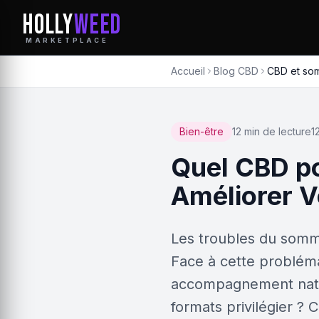
HOLLY
WEED
MARKETPLACE
Accueil
Blog CBD
CBD et so
Bien-être
12 min de lecture
1
Quel CBD po
Améliorer 
Les troubles du somme
Face à cette problém
accompagnement natur
formats privilégier ? 