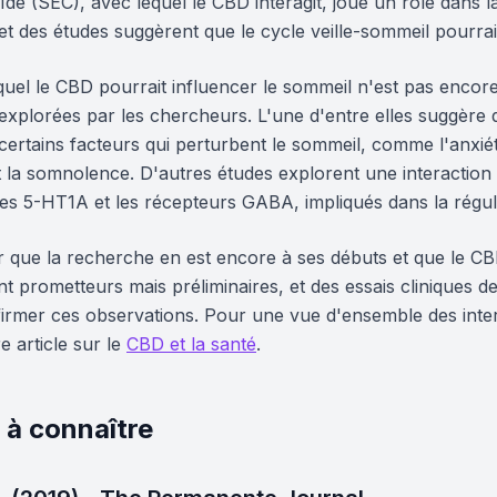
e (SEC), avec lequel le CBD interagit, joue un rôle dans 
t des études suggèrent que le cycle veille-sommeil pourrait 
uel le CBD pourrait influencer le sommeil n'est pas encore
explorées par les chercheurs. L'une d'entre elles suggère 
certains facteurs qui perturbent le sommeil, comme l'anxiét
 la somnolence. D'autres études explorent une interaction 
es 5-HT1A et les récepteurs GABA, impliqués dans la régula
er que la recherche en est encore à ses débuts et que le C
nt prometteurs mais préliminaires, et des essais cliniques 
firmer ces observations. Pour une vue d'ensemble des int
e article sur le
CBD et la santé
.
 à connaître