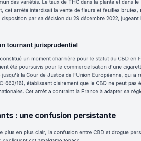
un des variétés. Le taux de THC dans la plante et dans le p
 cet arrêté interdisait la vente de fleurs et feuilles brutes, 
disposition par sa décision du 29 décembre 2022, jugeant l'
un tournant jurisprudentiel
a constitué un moment charnière pour le statut du CBD en 
ent été poursuivis pour la commercialisation d'une cigaret
 jusqu'à la Cour de Justice de l'Union Européenne, qui a re
-663/18), établissant clairement que le CBD ne peut pas êt
ationales. Cet arrêt a contraint la France à adapter sa rég
ants : une confusion persistante
e plus en plus clair, la confusion entre CBD et drogue pers
rs expliquent cet amalgame tenace.