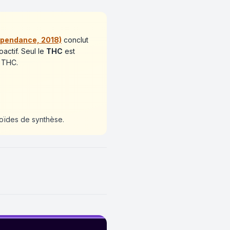
épendance, 2018)
conclut
actif. Seul le
THC
est
e THC.
noïdes de synthèse.