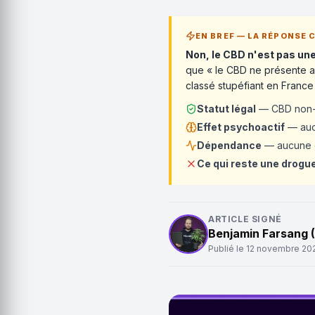
EN BREF — LA RÉPONSE
Non, le CBD n'est pas un
que « le CBD ne présente au
classé stupéfiant en France
Statut légal
— CBD non-s
Effet psychoactif
— aucu
Dépendance
— aucune d
Ce qui reste une drogu
ARTICLE SIGNÉ
Benjamin Farsang 
Publié le
12 novembre 20