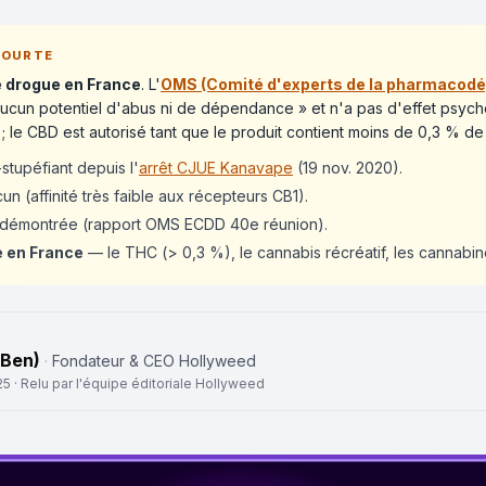
 COURTE
e drogue en France
. L'
OMS (Comité d'experts de la pharmacod
cun potentiel d'abus ni de dépendance » et n'a pas d'effet psycho
 ; le CBD est autorisé tant que le produit contient moins de 0,3 % d
tupéfiant depuis l'
arrêt CJUE Kanavape
(19 nov. 2020).
n (affinité très faible aux récepteurs CB1).
émontrée (rapport OMS ECDD 40e réunion).
e en France
— le THC (> 0,3 %), le cannabis récréatif, les cannabi
(Ben)
·
Fondateur & CEO Hollyweed
25
· Relu par l'équipe éditoriale Hollyweed