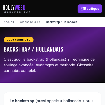
HOLLY
WEED
Boutique
MARKETPLACE
Accueil
/
Glossaire CBD
/
Backstrap / Hollandais
GLOSSAIRE CBD
Backstrap / Hollandais
C'est quoi le backstrap (hollandais) ? Technique de
roulage avancée, avantages et méthode. Glossaire
cannabis complet.
Le backstrap
(aussi appelé « hollandais » ou «