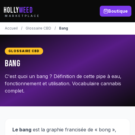
HOLLY
WEED
Boutique
MARKETPLACE
Accueil
/
Glossaire CBD
/
Bang
GLOSSAIRE CBD
Bang
C'est quoi un bang ? Définition de cette pipe à eau,
fonctionnement et utilisation. Vocabulaire cannabis
complet.
Le bang
est la graphie francisée de « bong »,