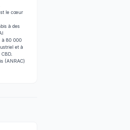
,
st le cœur
abis à des
Al
0 à 80 000
striel et à
u CBD.
abis (ANRAC)