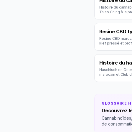
Histoire du c
Histoire du cannab
Ts'ao Ching à la pr
scientifique.
Résine CBD t
Résine CBD marocai
kief pressé et prof
Histoire du h
Haschisch en Orient
marocain et Club d
GLOSSAIRE 
Découvrez le
Cannabinoïdes,
de consommati