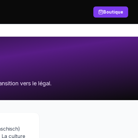
Boutique
sition vers le légal.
aschisch)
 La culture