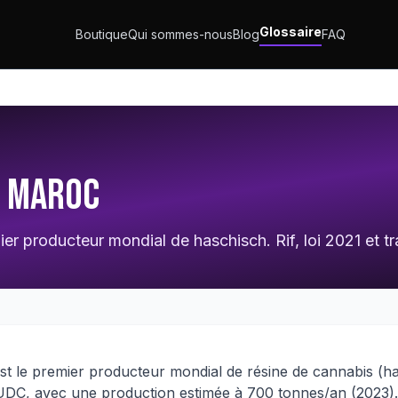
Glossaire
Boutique
Qui sommes-nous
Blog
FAQ
u Maroc
r producteur mondial de haschisch. Rif, loi 2021 et tran
t le premier producteur mondial de résine de cannabis (h
UDC, avec une production estimée à 700 tonnes/an (2023).