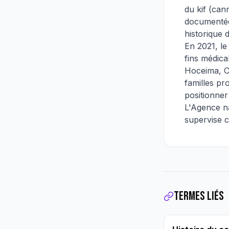
du kif (can
documentée
historique 
En 2021, le
fins médica
Hoceima, Ch
familles pr
positionner
L'Agence na
supervise ce
Termes liés