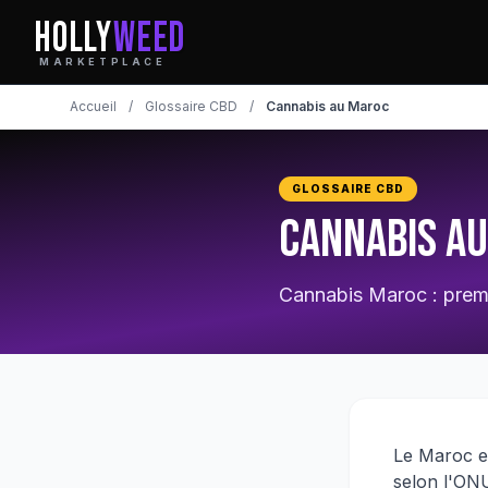
HOLLY
WEED
MARKETPLACE
Accueil
/
Glossaire CBD
/
Cannabis au Maroc
GLOSSAIRE CBD
Cannabis a
Cannabis Maroc : premie
Le Maroc es
selon l'ON