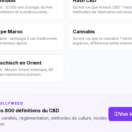
annabis
Hash CBD
is : 12 000 ans d'usage, du Pen
Qu'est-ce que le hash CBD ? Hasc
ohibition et la redécouverte
méthodes de fabrication artisanal
consommation. Guide Hollyweed.
ype Maroc
Cannabis
ne : tamisage à sec traditionnel,
Qu'est-ce que le cannabis ? Défin
il terreux-épicé.
espèces, différence entre chanvr
Guide complet Hollyweed.
aschisch en Orient
 : Moyen-Orient millénaire, Rif
es Hashischins parisien.
HOLLYWEED
s 800 définitions du CBD
Voir 
 variétés, réglementation, méthodes de culture, modes
on.