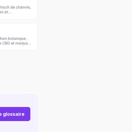
hisch de chanvre,
es et
ition botanique,
e CBD et marijuana.
le glossaire