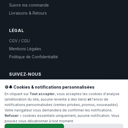
Suivre ma commande
Livraisons & Retours
LÉGAL
CGV / CGU
Mentions Légales
Politique de Confidentialité
SUIVEZ-NOUS
🍪🔔 Cookies & notifications personnalisées
En cliquant sur
Tout accepter
, vous acceptez les cookies d'analyse
(amélioration du site, aucune revente à des tiers)
et
l'envoi de
notifications personnalisées (ventes privées, promos, nouveautés).
Votre navigateur vous demandera de confirmer les notifications.
Refuser
= cookies essentiels uniquement, aucune notification. Vous
pouvez vous désabonner à tout moment.
Copyright 2024-2026 Hollyweed. Tous droits réservés.