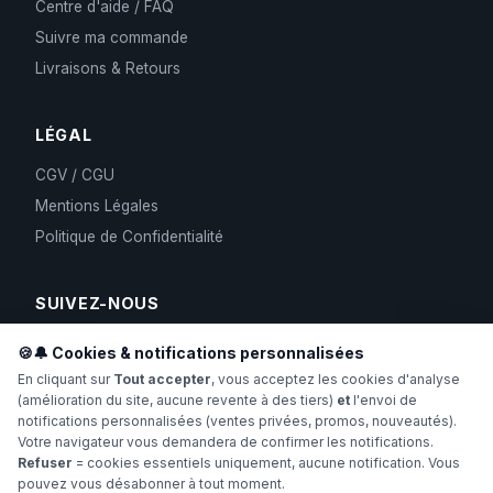
Centre d'aide / FAQ
Suivre ma commande
Livraisons & Retours
LÉGAL
CGV / CGU
Mentions Légales
Politique de Confidentialité
SUIVEZ-NOUS
🍪🔔 Cookies & notifications personnalisées
En cliquant sur
Tout accepter
, vous acceptez les cookies d'analyse
(amélioration du site, aucune revente à des tiers)
et
l'envoi de
notifications personnalisées (ventes privées, promos, nouveautés).
Votre navigateur vous demandera de confirmer les notifications.
Refuser
= cookies essentiels uniquement, aucune notification. Vous
pouvez vous désabonner à tout moment.
Copyright 2024-2026 Hollyweed. Tous droits réservés.