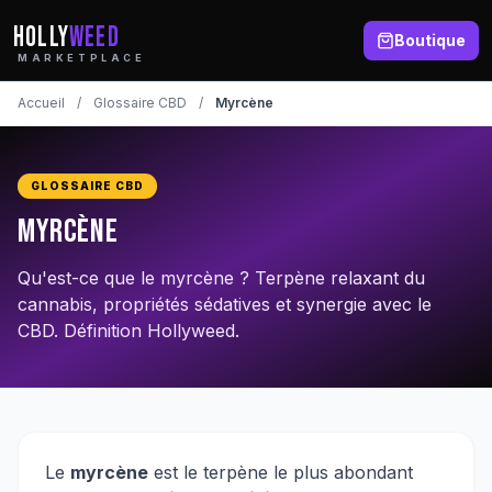
HOLLY
WEED
Boutique
MARKETPLACE
Accueil
/
Glossaire CBD
/
Myrcène
GLOSSAIRE CBD
Myrcène
Qu'est-ce que le myrcène ? Terpène relaxant du
cannabis, propriétés sédatives et synergie avec le
CBD. Définition Hollyweed.
Le
myrcène
est le terpène le plus abondant