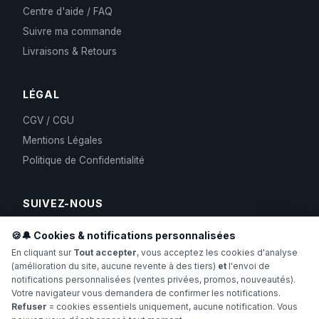
Centre d'aide / FAQ
Suivre ma commande
Livraisons & Retours
LÉGAL
CGV / CGU
Mentions Légales
Politique de Confidentialité
SUIVEZ-NOUS
🍪🔔 Cookies & notifications personnalisées
En cliquant sur
Tout accepter
, vous acceptez les cookies d'analyse
(amélioration du site, aucune revente à des tiers)
et
l'envoi de
notifications personnalisées (ventes privées, promos, nouveautés).
Votre navigateur vous demandera de confirmer les notifications.
Refuser
= cookies essentiels uniquement, aucune notification. Vous