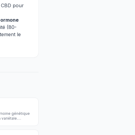
du CBD pour
hormone
té (80-
tement le
imoine génétique
 variétale.