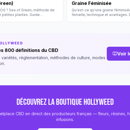
Green)
Graine Féminisée
SOG ? Sea of Green, méthode de
Qu'est-ce qu'une graine féminis
n petites plantes. Guide
femelle, technique et avantages. D
Hollyweed.
HOLLYWEED
s 800 définitions du CBD
Voir 
 variétés, réglementation, méthodes de culture, modes
on.
DÉCOUVREZ LA BOUTIQUE HOLLYWEED
etplace CBD en direct des producteurs français — fleurs, résines, hu
infusions.