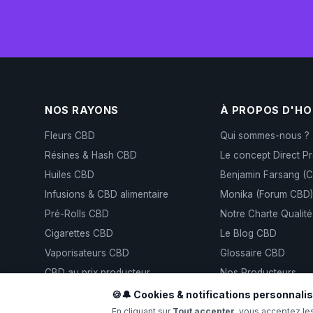
NOS RAYONS
À PROPOS D'H
Fleurs CBD
Qui sommes-nous ?
Résines & Hash CBD
Le concept Direct P
Huiles CBD
Benjamin Farsang (
Infusions & CBD alimentaire
Monika (Forum CBD
Pré-Rolls CBD
Notre Charte Qualité
Cigarettes CBD
Le Blog CBD
Vaporisateurs CBD
Glossaire CBD
CBD au prix producteur
Nos Producteurs
GrowLog — Traçabil
🍪🔔 Cookies & notifications personnali
En cliquant sur
Tout accepter
, vous acceptez le