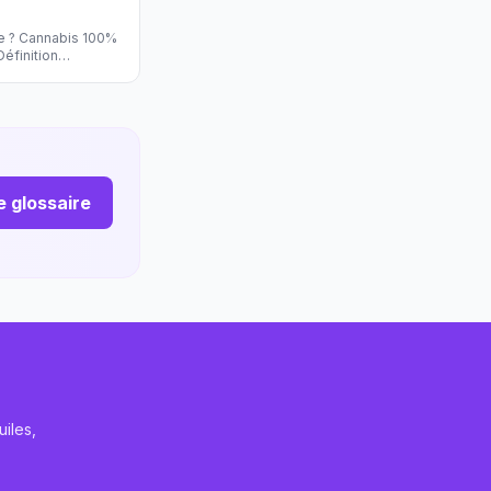
ée ? Cannabis 100%
éfinition
le glossaire
iles,