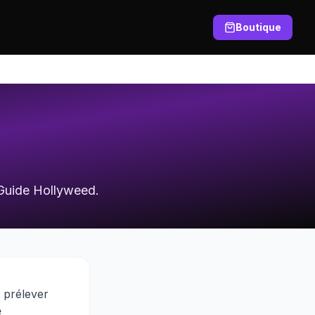
Boutique
 Guide Hollyweed.
à prélever
e