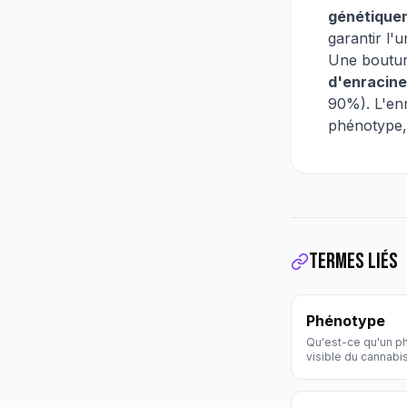
génétique
garantir l'u
Une boutur
d'enracin
90%). L'en
phénotype, 
Termes liés
Phénotype
Qu'est-ce qu'un p
visible du cannabi
Définition Hollywe