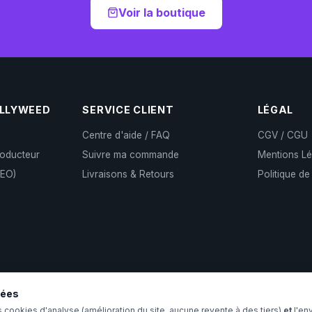
Voir la boutique
OLLYWEED
SERVICE CLIENT
LÉGAL
Centre d'aide / FAQ
CGV / CGU
roducteur
Suivre ma commande
Mentions Lé
CEO)
Livraisons & Retours
Politique de
)
ité
sées
s cookies d'analyse (amélioration du site, aucune revente à des tiers)
et
l'en