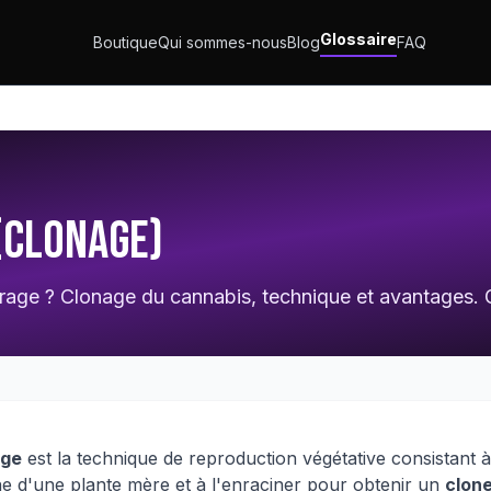
Glossaire
Boutique
Qui sommes-nous
Blog
FAQ
(Clonage)
rage ? Clonage du cannabis, technique et avantages.
age
est la technique de reproduction végétative consistant 
e d'une plante mère et à l'enraciner pour obtenir un
clon