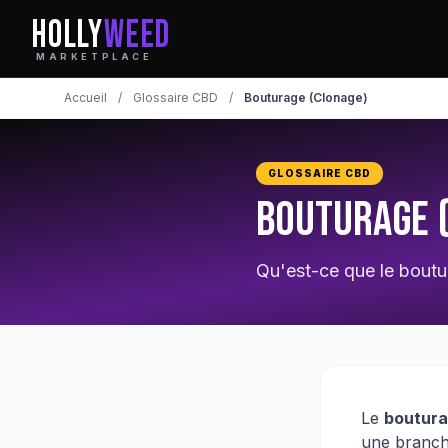
HOLLY
WEED
MARKETPLACE
Accueil
/
Glossaire CBD
/
Bouturage (Clonage)
GLOSSAIRE CBD
Bouturage 
Qu'est-ce que le boutu
Le
boutur
une branch