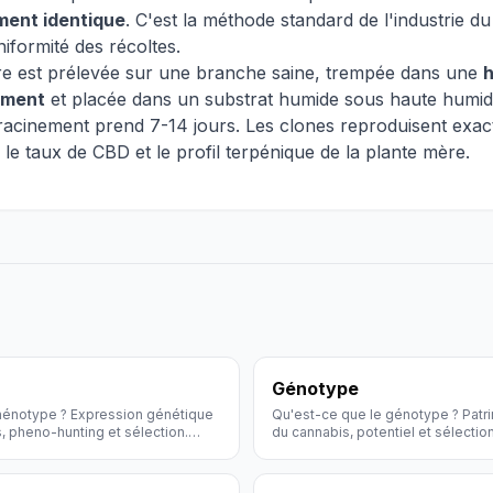
ment identique
. C'est la méthode standard de l'industrie 
niformité des récoltes.
e est prélevée sur une branche saine, trempée dans une
ement
et placée dans un substrat humide sous haute humidi
racinement prend 7-14 jours. Les clones reproduisent exac
le taux de CBD et le profil terpénique de la plante mère.
Génotype
hénotype ? Expression génétique
Qu'est-ce que le génotype ? Patr
s, pheno-hunting et sélection.
du cannabis, potentiel et sélection
ed.
Définition Hollyweed.