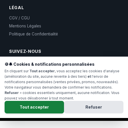
LÉGAL
CGV / CGU
Mentions Légales
Politique de Confidentialité
SUIVEZ-NOUS
🍪🔔 Cookies & notifications personnalisées
En cliquant sur
Tout accepter
, vous acceptez les cookies d'analyse
(amélioration du site, aucune revente à des tiers)
et
l'envoi de
notifications personnalisées (ventes privées, promos, nouveautés).
Votre navigateur vous demandera de confirmer les notifications.
Refuser
= cookies essentiels uniquement, aucune notification. Vous
pouvez vous désabonner à tout moment.
Copyright 2024-2026 Hollyweed. Tous droits réservés.
Tout accepter
Refuser
Interdit aux moins de 18 ans. Produits conformes à la législation
française (THC < 0.3%).