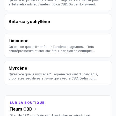
Qu'est-ce qu'une variété indica ? Origines, caractéristiques,
effets relaxants et variétés indica CBD. Guide Hollyweed.
Bêta-caryophyllène
Limonène
Qu'est-ce que le limonène ? Terpène d'agrumes, effets
antidépresseurs et anti-anxiété. Définition scientifique
Hollyweed.
Myrcène
Qu'est-ce que le myrcène ? Terpène relaxant du cannabis,
propriétés sédatives et synergie avec le CBD. Définition
Hollyweed.
SUR LA BOUTIQUE
Fleurs CBD
Plus de 180 variétés en direct des producteurs.