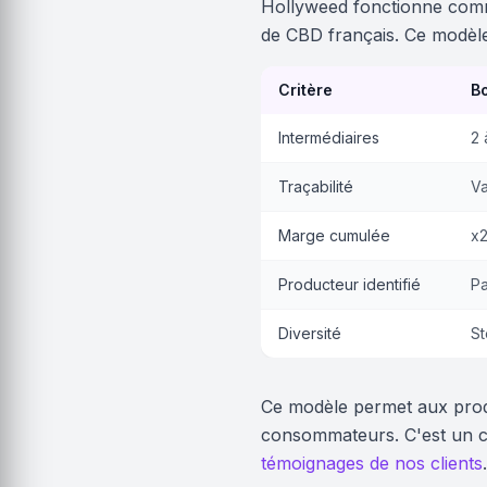
Hollyweed fonctionne co
de CBD français. Ce modèle 
Critère
Bo
Intermédiaires
2 
Traçabilité
Va
Marge cumulée
x2
Producteur identifié
Pa
Diversité
St
Ce modèle permet aux produ
consommateurs. C'est un ci
témoignages de nos clients
.