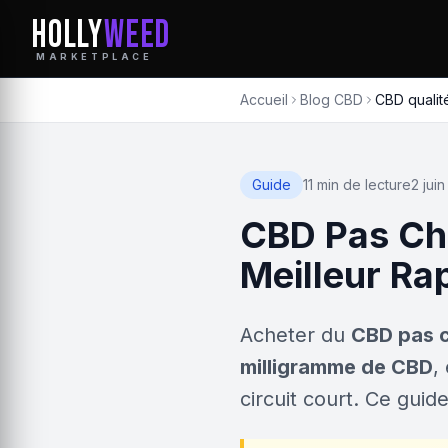
HOLLY
WEED
MARKETPLACE
Accueil
Blog CBD
CBD qualit
Guide
11 min de lecture
2 jui
CBD Pas Che
Meilleur Ra
Acheter du
CBD pas 
milligramme de CBD
,
circuit court. Ce guid