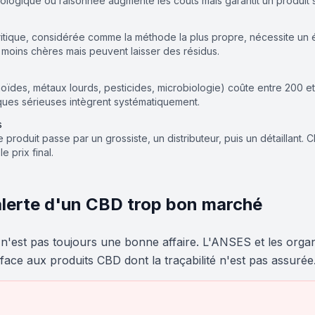
biologique ou raisonnée augmente les coûts mais garantit un produit 
ritique, considérée comme la méthode la plus propre, nécessite un
t moins chères mais peuvent laisser des résidus.
ïdes, métaux lourds, pesticides, microbiologie) coûte entre 200 et 
ques sérieuses intègrent systématiquement.
s
 le produit passe par un grossiste, un distributeur, puis un détaillant
 prix final.
alerte d'un CBD trop bon marché
'est pas toujours une bonne affaire. L'ANSES et les orga
ace aux produits CBD dont la traçabilité n'est pas assurée