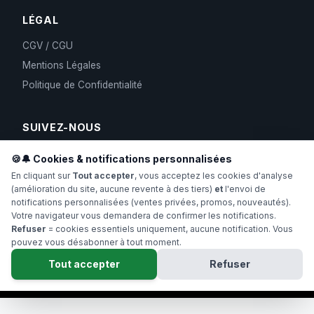
LÉGAL
CGV / CGU
Mentions Légales
Politique de Confidentialité
SUIVEZ-NOUS
🍪🔔 Cookies & notifications personnalisées
En cliquant sur
Tout accepter
, vous acceptez les cookies d'analyse
(amélioration du site, aucune revente à des tiers)
et
l'envoi de
notifications personnalisées (ventes privées, promos, nouveautés).
Votre navigateur vous demandera de confirmer les notifications.
Refuser
= cookies essentiels uniquement, aucune notification. Vous
pouvez vous désabonner à tout moment.
Copyright 2024-2026 Hollyweed. Tous droits réservés.
Tout accepter
Refuser
Interdit aux moins de 18 ans. Produits conformes à la législation
française (THC < 0.3%).