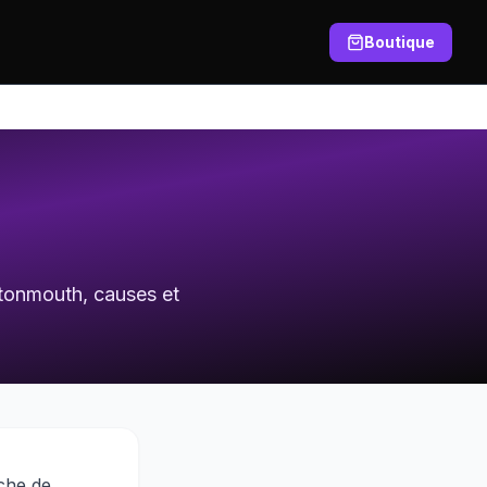
Boutique
ttonmouth, causes et
uche de