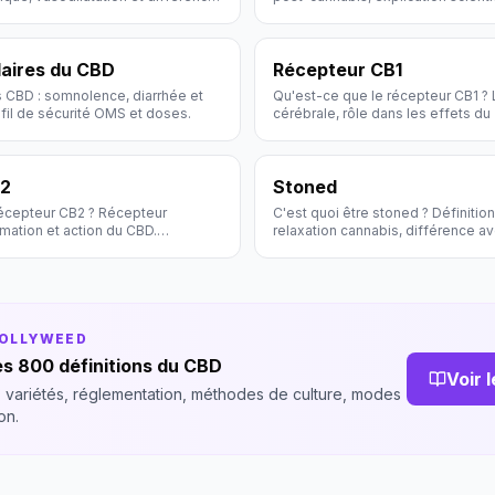
avec le CBD.
daires du CBD
Récepteur CB1
 CBD : somnolence, diarrhée et
Qu'est-ce que le récepteur CB1 ? 
fil de sécurité OMS et doses.
cérébrale, rôle dans les effets d
Définition scientifique Hollyweed.
B2
Stoned
récepteur CB2 ? Récepteur
C'est quoi être stoned ? Définition
mmation et action du CBD.
relaxation cannabis, différence av
fique Hollyweed.
vocabulaire.
HOLLYWEED
s 800 définitions du CBD
Voir 
 variétés, réglementation, méthodes de culture, modes
on.