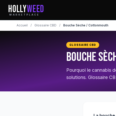
HOLLY
WEED
MARKETPLACE
Accueil
/
Glossaire CBD
/
Bouche Sèche / Cottonmouth
GLOSSAIRE CBD
Bouche Sèc
Pourquoi le cannabis d
solutions. Glossaire CB
La bouche