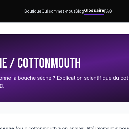
Glossaire
Boutique
Qui sommes-nous
Blog
FAQ
he / Cottonmouth
onne la bouche sèche ? Explication scientifique du co
D.
 sèche
(ou « cottonmouth » en anglais, littéralement « bo