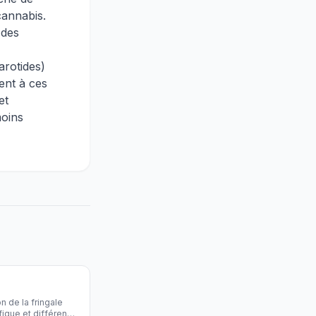
cannabis.
 des
arotides)
ent à ces
et
moins
n de la fringale
fique et différence