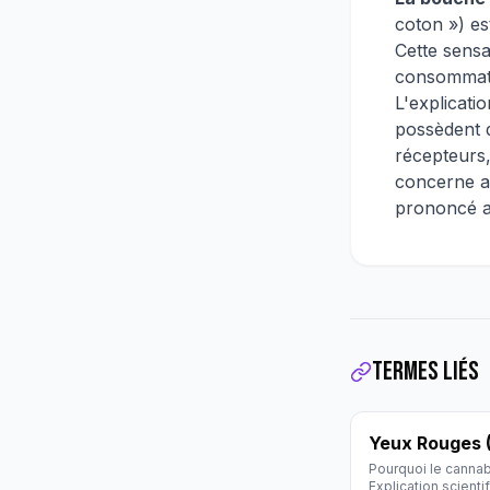
coton ») es
Cette sensa
consommate
L'explicatio
possèdent d
récepteurs,
concerne au
prononcé a
Termes liés
Yeux Rouges 
Pourquoi le cannab
Explication scienti