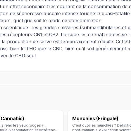
t un effet secondaire très courant de la consommation de 
tion de sécheresse buccale intense touche la quasi-totalité
urs, quel que soit le mode de consommation.
n scientifique : les glandes salivaires (submandibulaires et p
es récepteurs CB1 et CB2. Lorsque les cannabinoïdes se li
 la production de salive est temporairement réduite. Cet eff
ssi bien le THC que le CBD, bien qu'il soit généralement 
vec le CBD seul.
(Cannabis)
Munchies (Fringale)
is rend les yeux rouges ?
C'est quoi les munchies ? Définitio
fique, vasodilatation et différence
post-cannabis, explication scienti