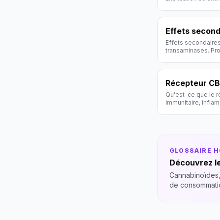
CBD/THC.
Effets secon
Effets secondaires
transaminases. Pro
Récepteur C
Qu'est-ce que le 
immunitaire, infla
Définition scienti
GLOSSAIRE 
Découvrez le
Cannabinoïdes,
de consommati