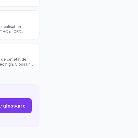
Localisation
u THC et CBD.
 de cet état de
ec high. Glossaire
le glossaire