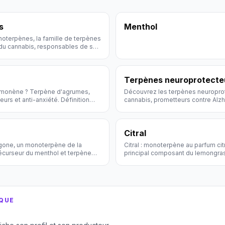
s
Menthol
oterpènes, la famille de terpènes
 du cannabis, responsables de son
t d'entourage.
Terpènes neuroprotecte
limonène ? Terpène d'agrumes,
Découvrez les terpènes neuropro
urs et anti-anxiété. Définition
cannabis, prometteurs contre Alzh
weed.
maladies neurodégénératives.
Citral
gone, un monoterpène de la
Citral : monoterpène au parfum cit
écurseur du menthol et terpène
principal composant du lemongras
cannabis.
IQUE