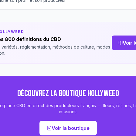
iche son profil et son producteur.
HOLLYWEED
s 800 définitions du CBD
Voir 
 variétés, réglementation, méthodes de culture, modes
on.
DÉCOUVREZ LA BOUTIQUE HOLLYWEED
etplace CBD en direct des producteurs français — fleurs, résines, hu
infusions.
Voir la boutique