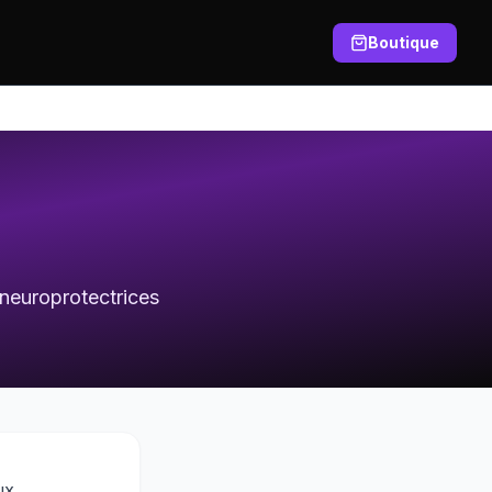
Boutique
neuroprotectrices
ux