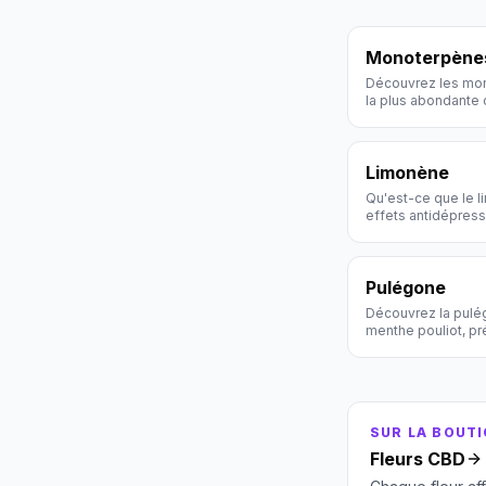
Monoterpène
Découvrez les mon
la plus abondante
arôme et de l'effe
Limonène
Qu'est-ce que le 
effets antidépresse
scientifique Holly
Pulégone
Découvrez la pulé
menthe pouliot, pr
trace du cannabis.
SUR LA BOUT
Fleurs CBD