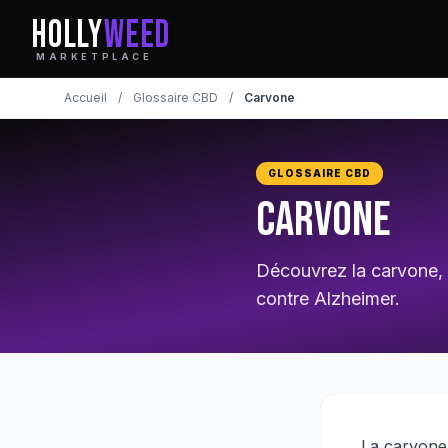
HOLLY
WEED
MARKETPLACE
Accueil
/
Glossaire CBD
/
Carvone
GLOSSAIRE CBD
Carvone
Découvrez la carvone,
contre Alzheimer.
La carvone