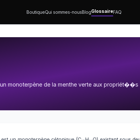
Glossaire
Boutique
Qui sommes-nous
Blog
FAQ
 un monoterpène de la menthe verte aux propriét��s 
 est un monoterpène cétonique (C₁₀H₁₄O) existant sous de