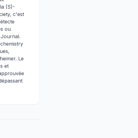
la (S)-
iety, c'est
détecte
es ou
 Journal.
ochemistry
ues,
zheimer. Le
s et
t approuvée
dépassant