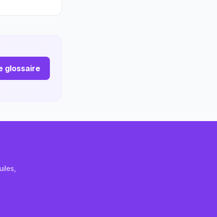
le glossaire
iles,