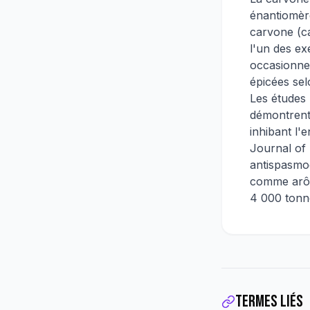
énantiomère
carvone (ca
l'un des ex
occasionne
épicées sel
Les études
démontrent 
inhibant l'
Journal of
antispasmod
comme arôm
4 000 tonne
Termes liés