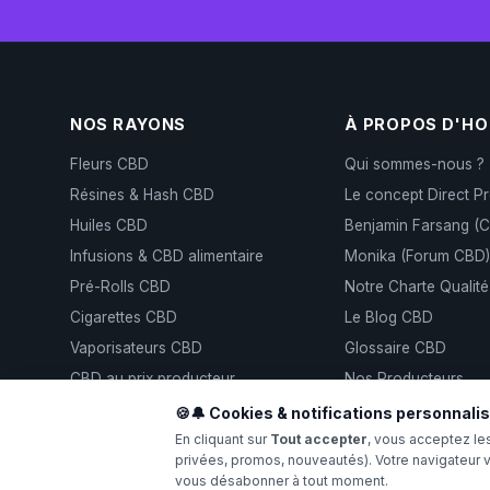
NOS RAYONS
À PROPOS D'H
Fleurs CBD
Qui sommes-nous ?
Résines & Hash CBD
Le concept Direct P
Huiles CBD
Benjamin Farsang (
Infusions & CBD alimentaire
Monika (Forum CBD
Pré-Rolls CBD
Notre Charte Qualité
Cigarettes CBD
Le Blog CBD
Vaporisateurs CBD
Glossaire CBD
CBD au prix producteur
Nos Producteurs
GrowLog — Traçabil
🍪🔔 Cookies & notifications personnali
En cliquant sur
Tout accepter
, vous acceptez le
privées, promos, nouveautés). Votre navigateur 
vous désabonner à tout moment.