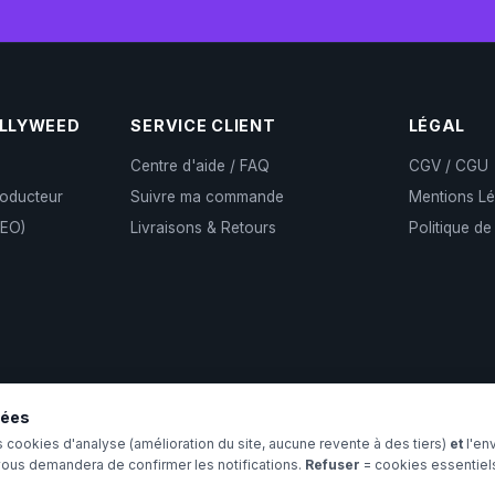
OLLYWEED
SERVICE CLIENT
LÉGAL
Centre d'aide / FAQ
CGV / CGU
roducteur
Suivre ma commande
Mentions Lé
CEO)
Livraisons & Retours
Politique de
)
ité
sées
s cookies d'analyse (amélioration du site, aucune revente à des tiers)
et
l'en
vous demandera de confirmer les notifications.
Refuser
= cookies essentiel