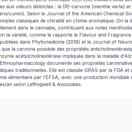
s aux odeurs distinctes : la (R)-carvone (menthe verte) et 
rvi/cumin). Selon le Journal of the American Chemical Soc
emples classiques de chiralité en chimie aromatique. On la 
llement dans le cannabis, contribuant aux notes mentholé
on la variété, comme le rapporte le Flavour and Fragrance
 publiées dans Phytomedicine (2018) et le Journal of Neur
que la carvone possède des propriétés anticholinestérasiq
enzyme acétylcholinestérase impliquée dans la maladie d'Al
 Ethnopharmacology documente ses propriétés carminative
iques traditionnelles. Elle est classée GRAS par la FDA e
e alimentaire par l'EFSA, avec une production mondiale 
s/an selon Leffingwell & Associates.