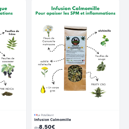
Le PotaGéant
Infusion Calmomille
8.50€
dès