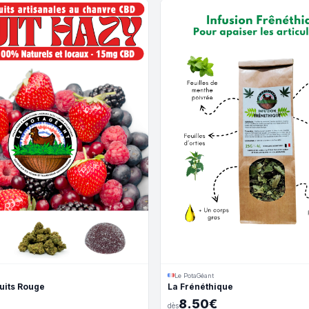
Le PotaGéant
ruits Rouge
La Frénéthique
8.50€
dès