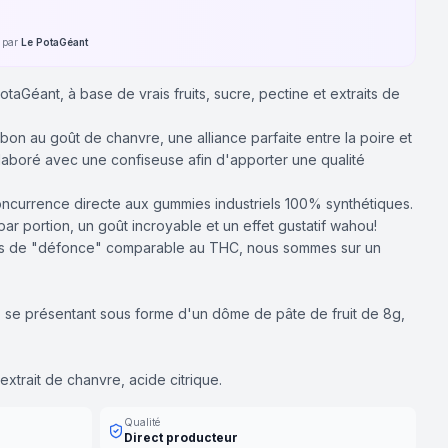
é par
Le PotaGéant
taGéant, à base de vrais fruits, sucre, pectine et extraits de
n au goût de chanvre, une alliance parfaite entre la poire et
 élaboré avec une confiseuse afin d'apporter une qualité
oncurrence directe aux gummies industriels 100% synthétiques.
 portion, un goût incroyable et un effet gustatif wahou!
ts de "défonce" comparable au THC, nous sommes sur un
, se présentant sous forme d'un dôme de pâte de fruit de 8g,
 extrait de chanvre, acide citrique.
Qualité
Direct producteur