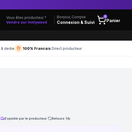
0
Bonjour, Compte
Vous êtes producteur ?
Panier
Connexion & Suivi
Vendre sur Hollyweed
f & dedie
100% Francais
Direct producteur
·
Expédié par le producteur
·
Retours 14j