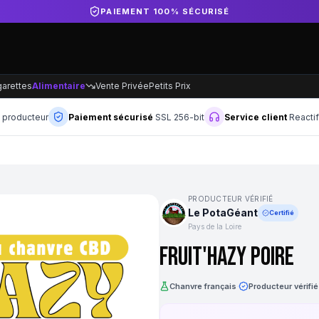
DIRECT PRODUCTEUR FRANÇAIS
garettes
Alimentaire
Vente Privée
Petits Prix
n producteur
Paiement sécurisé
SSL 256-bit
Service client
Reacti
PRODUCTEUR VÉRIFIÉ
Le PotaGéant
Certifié
Pays de la Loire
Fruit'Hazy Poire
Chanvre français
·
Producteur vérifié