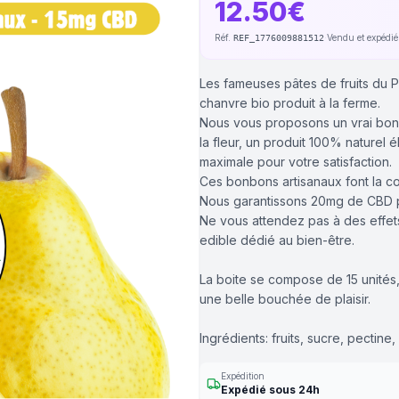
12.50€
Réf.
·
Vendu et expédi
REF_1776009881512
Les fameuses pâtes de fruits du Po
chanvre bio produit à la ferme.
Nous vous proposons un vrai bonbo
la fleur, un produit 100% naturel
maximale pour votre satisfaction.
Ces bonbons artisanaux font la c
Nous garantissons 20mg de CBD par
Ne vous attendez pas à des effe
edible dédié au bien-être.
La boite se compose de 15 unités
une belle bouchée de plaisir.
Ingrédients: fruits, sucre, pectine,
Expédition
Expédié sous 24h