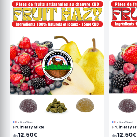
Le PotaGéant
Le PotaGéant
Fruit'Hazy Mixte
Fruit'Hazy F
12.50€
12.50€
dès
dès