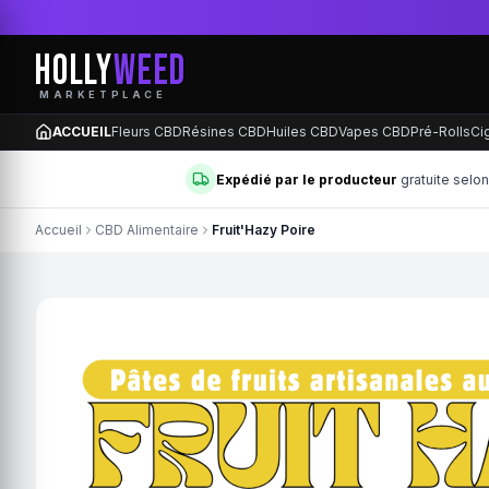
HOLLY
WEED
MARKETPLACE
ACCUEIL
Fleurs CBD
Résines CBD
Huiles CBD
Vapes CBD
Pré-Rolls
Ci
Expédié par le producteur
gratuite selo
Accueil
CBD Alimentaire
Fruit'Hazy Poire