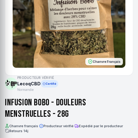
Chanvre Français
PRODUCTEUR VÉRIFIÉ
LecoqCBD
Certifié
Normandie
Infusion BOBO - Douleurs
menstruelles - 28g
Chanvre français
·
Producteur vérifié
·
Expédié par le producteur
·
Retours 14j