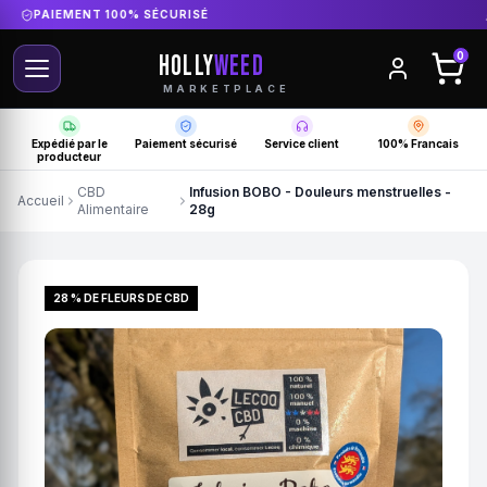
DIRECT PRODUCTEUR FRANÇAIS
HOLLY
WEED
0
MARKETPLACE
Expédié par le
Paiement sécurisé
Service client
100% Francais
producteur
CBD
Infusion BOBO - Douleurs menstruelles -
Accueil
Alimentaire
28g
28 % DE FLEURS DE CBD