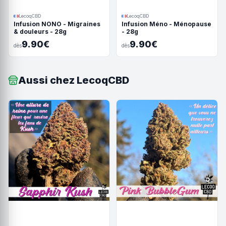
LecoqCBD
LecoqCBD
Infusion NONO - Migraines
Infusion Méno - Ménopause
& douleurs - 28g
- 28g
9.90€
9.90€
dès
dès
Aussi chez LecoqCBD