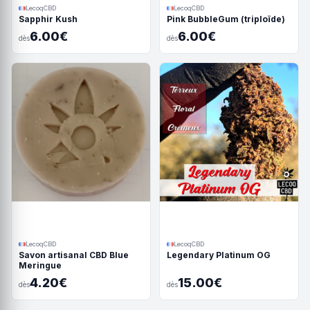
LecoqCBD
LecoqCBD
Sapphir Kush
Pink BubbleGum (triploïde)
6.00€
6.00€
dès
dès
LecoqCBD
LecoqCBD
Savon artisanal CBD Blue
Legendary Platinum OG
Meringue
4.20€
15.00€
dès
dès