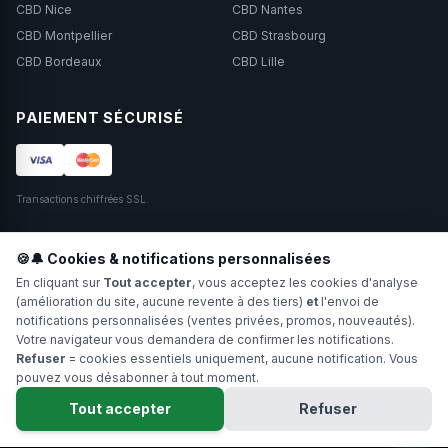
CBD Nice
CBD Nantes
CBD Montpellier
CBD Strasbourg
CBD Bordeaux
CBD Lille
PAIEMENT SÉCURISÉ
Transactions chiffrées SSL.
SUIVEZ-NOUS
🍪🔔 Cookies & notifications personnalisées
En cliquant sur
Tout accepter
, vous acceptez les cookies d'analyse
(amélioration du site, aucune revente à des tiers)
et
l'envoi de
notifications personnalisées (ventes privées, promos, nouveautés).
Votre navigateur vous demandera de confirmer les notifications.
Refuser
= cookies essentiels uniquement, aucune notification. Vous
pouvez vous désabonner à tout moment.
Copyright 2024-2026 Hollyweed. Tous droits réservés.
Tout accepter
Refuser
Interdit aux moins de 18 ans. Ne pas fumer. Déconseillé aux femmes
enceintes.