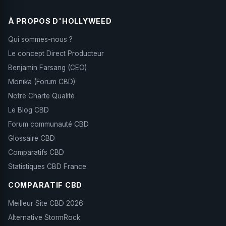
meilleur rapport qualité-prix. Tous les formats
contiennent le même produit.
À PROPOS D'HOLLYWEED
Qui sommes-nous ?
Le concept Direct Producteur
Benjamin Farsang (CEO)
Monika (Forum CBD)
Notre Charte Qualité
Le Blog CBD
Forum communauté CBD
Glossaire CBD
Comparatifs CBD
Statistiques CBD France
COMPARATIF CBD
Meilleur Site CBD 2026
Alternative StormRock