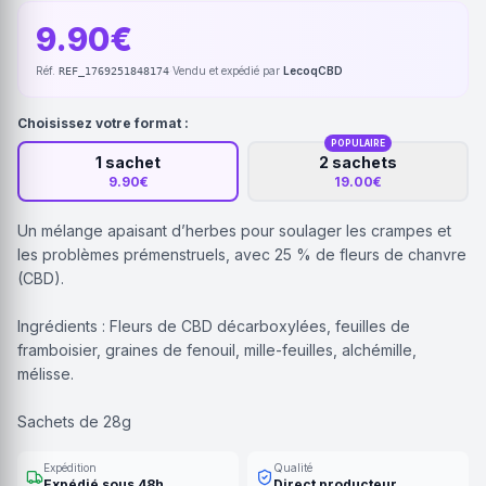
9.90€
Réf.
·
Vendu et expédié par
LecoqCBD
REF_1769251848174
Choisissez votre format :
POPULAIRE
1 sachet
2 sachets
9.90€
19.00€
Un mélange apaisant d’herbes pour soulager les crampes et
les problèmes prémenstruels, avec 25 % de fleurs de chanvre
(CBD).
Ingrédients : Fleurs de CBD décarboxylées, feuilles de
framboisier, graines de fenouil, mille-feuilles, alchémille,
mélisse.
Sachets de 28g
Expédition
Qualité
Expédié sous 48h
Direct producteur