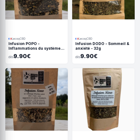
LecoqCBD
LecoqCBD
Infusion POPO -
Infusion DODO - Sommeil &
Inflammations du système
anxiété - 32g
digestif - 32g
9.90€
9.90€
dès
dès