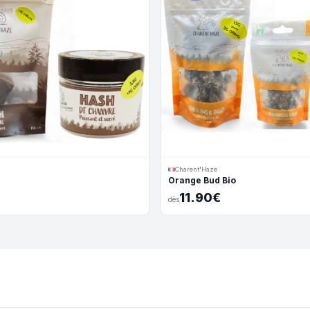
Charent'Haze
Orange Bud Bio
11.90€
dès