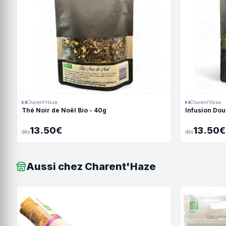
Charent'Haze
Charent'Haze
Thé Noir de Noël Bio - 40g
Infusion Dou
13.50€
13.50€
dès
dès
Aussi chez Charent'Haze