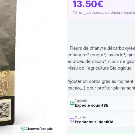
13.50€
Réf.
·
Vendu et expédi
REF_1776422680711
Fleurs de chanvre décarboxylées 
coriandre* fenouil*, lavande*, gin
écorces de cacao*, clous de girofle
*Issu de l'agriculture Biologique
Ajouter un corps gras au moment de
cacao,...) pour profiter pleinemen
Expédition
Expédié sous 48h
Qualité
Producteur identifié
Chanvre Français