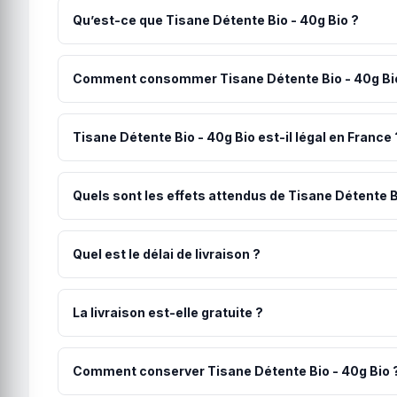
Qu’est-ce que Tisane Détente Bio - 40g Bio ?
Fleurs de chanvre décarboxylées (20%)*, bâtons de cann
écorces de cacao*, clous de girofle*, tulsi*, dent-de-lio
Comment consommer Tisane Détente Bio - 40g Bi
beurre de cacao,...) pour profiter pleinement de tous l
La méthode recommandée pour Tisane Détente Bio - 40g
augmentez progressivement selon vos besoins.
Tisane Détente Bio - 40g Bio est-il légal en France 
Oui, Tisane Détente Bio - 40g Bio est parfaitement lé
européenne. Le producteur s'engage sur cette conformit
Quels sont les effets attendus de Tisane Détente B
Les utilisateurs rapportent généralement une détente pro
les personnes, le dosage et le moment de la journée.
Quel est le délai de livraison ?
Votre commande est expédiée sous 48h par Charent'Haze
numéro de suivi vous est communiqué par email.
La livraison est-elle gratuite ?
Les frais de port sont de 4.90€. La livraison est offert
Comment conserver Tisane Détente Bio - 40g Bio 