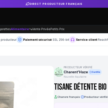
DIRECT PRODUCTEUR FRANÇAIS
garettes
Alimentaire
Vente Privée
Petits Prix
n producteur
Paiement sécurisé
SSL 256-bit
Service client
Reacti
PRODUCTEUR VÉRIFIÉ
Charent'Haze
Certifié
Nouvelle-Aquitaine
Tisane Détente Bio 
Chanvre français
·
Producteur vérifié