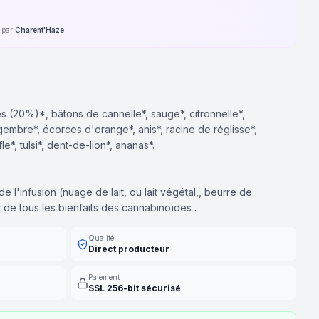
é par
Charent'Haze
(20%)*, bâtons de cannelle*, sauge*, citronnelle*,
gembre*, écorces d'orange*, anis*, racine de réglisse*,
*, tulsi*, dent-de-lion*, ananas*.
 l'infusion (nuage de lait, ou lait végétal,, beurre de
t de tous les bienfaits des cannabinoïdes .
Qualité
Direct producteur
Paiement
SSL 256-bit sécurisé