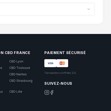
Une bonne conservation permet de maintenir les
erre, sous le soleil charentais, pour qu’ils bénéficient
 en Nouvelle-Aquitaine.
ON CBD FRANCE
PAIEMENT SÉCURISÉ
CBD Lyon
le
CBD Toulouse
Transactions chiffrées SSL.
CBD Nantes
CBD Strasbourg
SUIVEZ-NOUS
ux
CBD Lille