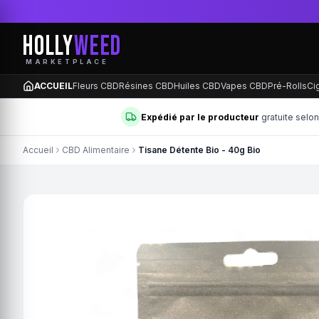
HOLLY
WEED
MARKETPLACE
ACCUEIL
Fleurs CBD
Résines CBD
Huiles CBD
Vapes CBD
Pré-Rolls
Ci
Expédié par le producteur
gratuite selo
Accueil
CBD Alimentaire
Tisane Détente Bio - 40g Bio