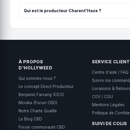
Pour préserver toutes les qualités de Tisane Détente B
arômes, la puissance et la fraîcheur du produit pendant
Qui est le producteur Charent'Haze ?
Qualité. Rigueur. Passion Avant tout agriculteurs, produ
d’une nutrition et d’un spectre lumineux parfait. Nous s
À PROPOS
SERVICE CLIENT
D'HOLLYWEED
Centre d'aide / FAQ
Qui sommes-nous ?
Suivre ma comman
Le concept Direct Producteur
Livraisons & Retour
Benjamin Farsang (CEO)
CGV / CGU
Monika (Forum CBD)
Mentions Légales
Notre Charte Qualité
Politique de Confiden
Le Blog CBD
SUIVI DE COLIS
Forum communauté CBD