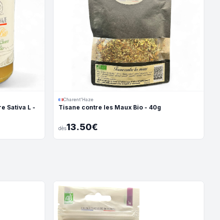
Charent'Haze
e Sativa L -
Tisane contre les Maux Bio - 40g
13.50€
dès