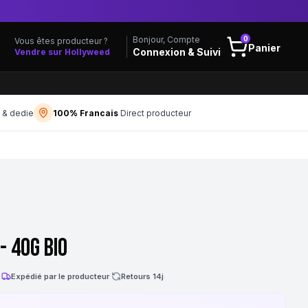
0
Bonjour, Compte
Vous êtes producteur ?
Panier
Connexion & Suivi
Vendre sur Hollyweed
f & dedie
100% Francais
Direct producteur
- 40g Bio
·
Expédié par le producteur
·
Retours 14j