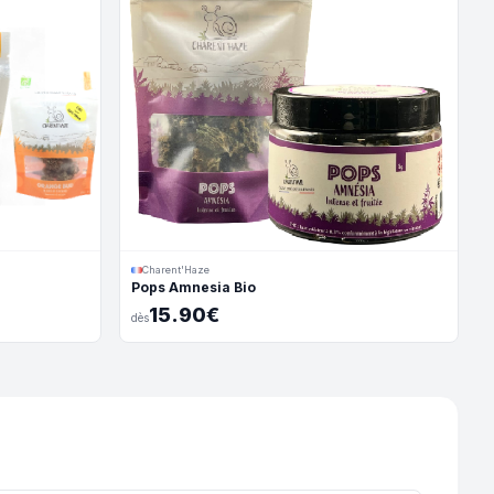
Charent'Haze
Pops Amnesia Bio
15.90€
dès