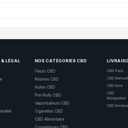
io - 40g Bio, conservez-le dans au réfrigérateur après ouverture. 
 plusieurs mois.
cteurs et passionnés, nous cultivons nos plants de chanvre en pleine t
ommes certifiés « Agriculture Biologique » par le Label ECOC... Basé
 & LÉGAL
NOS CATÉGORIES CBD
LIVRAIS
CBD Paris
Fleurs CBD
CBD Marseil
de
Résines CBD
CBD Nice
s
Huiles CBD
CBD
Pré-Rolls CBD
Montpellier
Vaporisateurs CBD
CBD Bordea
tialité
Cigarettes CBD
CBD Alimentaire
Cosmétiques CBD