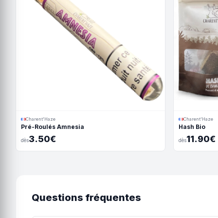
Charent'Haze
Charent'Haze
Pré-Roulés Amnesia
Hash Bio
3.50€
11.90€
dès
dès
Questions fréquentes