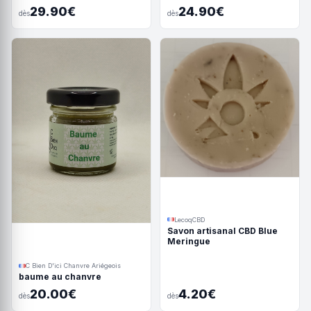
29.90€
24.90€
dès
dès
LecoqCBD
Savon artisanal CBD Blue
Meringue
C Bien D'ici Chanvre Ariégeois
baume au chanvre
20.00€
4.20€
dès
dès