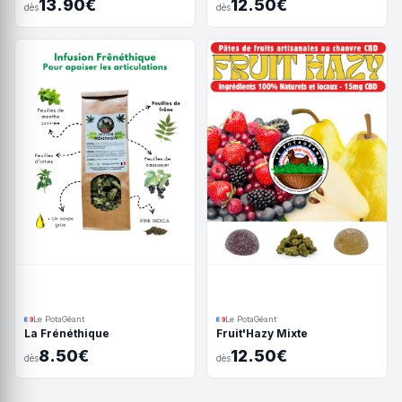
13.90€
12.50€
dès
dès
Le PotaGéant
Le PotaGéant
La Frénéthique
Fruit'Hazy Mixte
8.50€
12.50€
dès
dès