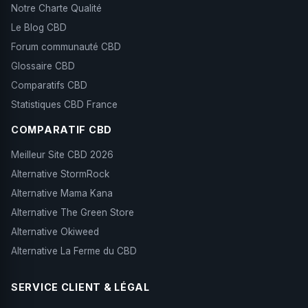
Notre Charte Qualité
CBD ? Prélevez une noisette de baume, faites-le
fondre entre vos paumes, puis massez en
Le Blog CBD
mouvements circulaires sur la zone douloureuse
Forum communauté CBD
(articulations, bas du dos, muscles, ventre).
Glossaire CBD
Renouvelez l'application 2 à 3 fois par jour
Comparatifs CBD
jusqu'à soulagement. Usage externe uniquement
— ne pas appliquer sur une plaie ouverte.
Statistiques CBD France
COMPARATIF CBD
Meilleur Site CBD 2026
Alternative StormRock
Alternative Mama Kana
Alternative The Green Store
Alternative Okiweed
Alternative La Ferme du CBD
SERVICE CLIENT & LÉGAL