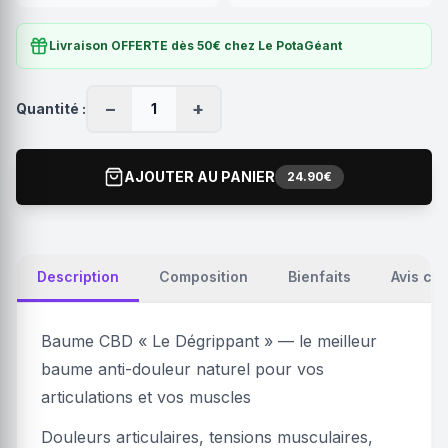
Livraison OFFERTE dès 50€ chez Le PotaGéant
−
+
Quantité :
1
AJOUTER AU PANIER
24.90€
Description
Composition
Bienfaits
Avis cli
Baume CBD « Le Dégrippant » — le meilleur
baume anti-douleur naturel pour vos
articulations et vos muscles
Douleurs articulaires, tensions musculaires,