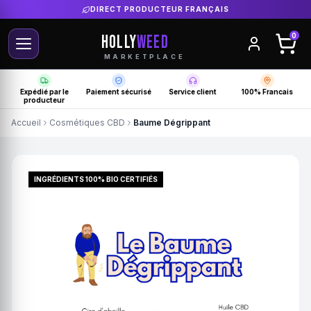
DIRECT PRODUCTEUR FRANÇAIS
HOLLY
WEED
0
MARKETPLACE
Expédié par le
Paiement sécurisé
Service client
100% Francais
producteur
Accueil
Cosmétiques CBD
Baume Dégrippant
INGRÉDIENTS 100% BIO CERTIFIÉS