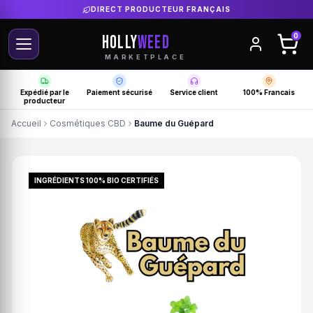
DIRECT PRODUCTEUR FRANÇAIS
HOLLY
WEED
0
MARKETPLACE
Expédié par le
Paiement sécurisé
Service client
100% Francais
producteur
Accueil
Cosmétiques CBD
Baume du Guépard
INGRÉDIENTS 100% BIO CERTIFIÉS