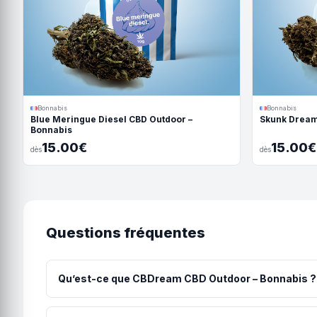
Bonnabis
Bonnabis
Blue Meringue Diesel CBD Outdoor –
Skunk Dream
Bonnabis
15.00€
15.00€
dès
dès
Questions fréquentes
Qu’est-ce que CBDream CBD Outdoor – Bonnabis ?
La CBDream est une fleur de CBD outdoor cultivée en pl