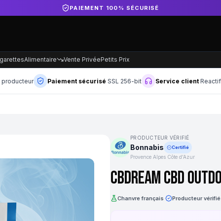
DIRECT PRODUCTEUR FRANÇAIS
garettes
Alimentaire
Vente Privée
Petits Prix
n producteur
Paiement sécurisé
SSL 256-bit
Service client
Reacti
PRODUCTEUR VÉRIFIÉ
Bonnabis
Certifié
Provence Alpes Côte d’Azur
CBDream CBD Outdo
Chanvre français
·
Producteur vérifié