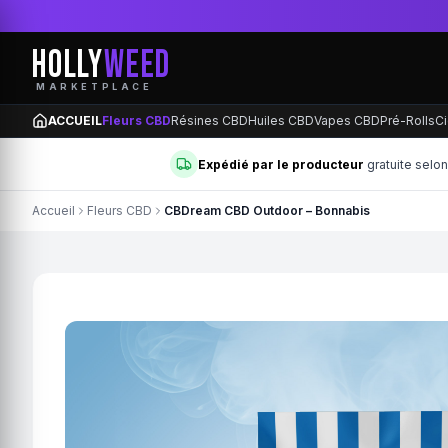
HOLLY
WEED
MARKETPLACE
ACCUEIL
Fleurs CBD
Résines CBD
Huiles CBD
Vapes CBD
Pré-Rolls
Ci
Expédié par le producteur
gratuite selo
Accueil
Fleurs CBD
CBDream CBD Outdoor – Bonnabis