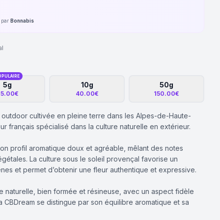
é par
Bonnabis
al
OPULAIRE
5g
10g
50g
5.00€
40.00€
150.00€
outdoor cultivée en pleine terre dans les Alpes-de-Haute-
français spécialisé dans la culture naturelle en extérieur.
on profil aromatique doux et agréable, mêlant des notes
gétales. La culture sous le soleil provençal favorise un
es et permet d’obtenir une fleur authentique et expressive.
e naturelle, bien formée et résineuse, avec un aspect fidèle
La CBDream se distingue par son équilibre aromatique et sa