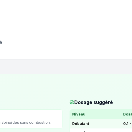
é
Dosage suggéré
Niveau
Dosa
nnabinoïdes sans combustion.
Débutant
0.1 -