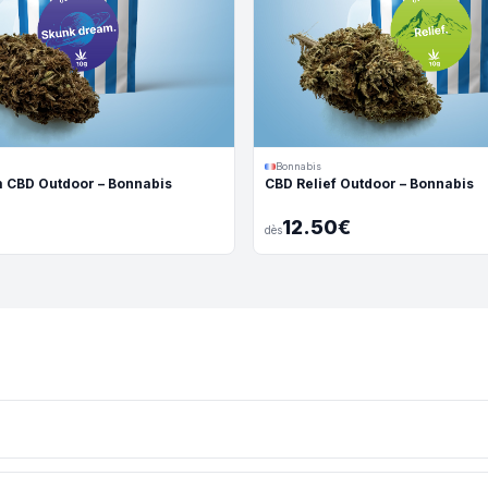
Bonnabis
 CBD Outdoor – Bonnabis
CBD Relief Outdoor – Bonnabis
12.50€
dès
eine terre dans les Alpes-de-Haute-Provence par Bonnabis, producte