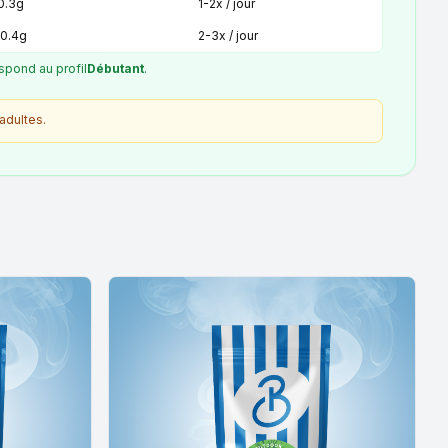
 0.3g
1-2x / jour
 0.4g
2-3x / jour
spond au profil
Débutant
.
adultes.