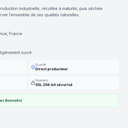
oduction industrielle, récoltée à maturité, puis séchée
rver l’ensemble de ses qualités naturelles.
ence, France
, légèrement sucré
Qualité
Direct producteur
Paiement
SSL 256-bit sécurisé
hez Bonnabis