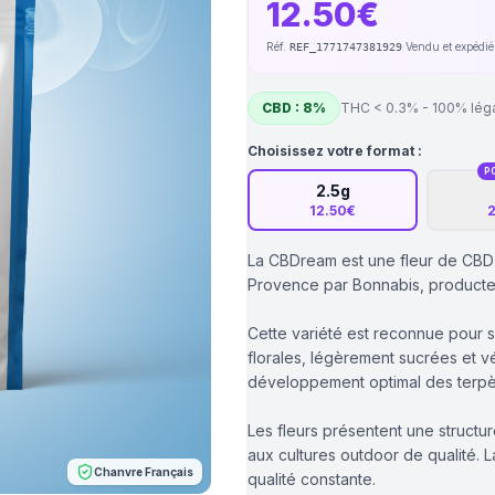
12.50€
Réf.
·
Vendu et expédi
REF_1771747381929
CBD : 8%
THC < 0.3% - 100% lég
Choisissez votre format :
P
2.5g
12.50€
2
La CBDream est une fleur de CBD 
Provence par Bonnabis, producteur 
Cette variété est reconnue pour s
florales, légèrement sucrées et vé
développement optimal des terpèn
Les fleurs présentent une structur
aux cultures outdoor de qualité. 
Chanvre Français
qualité constante.