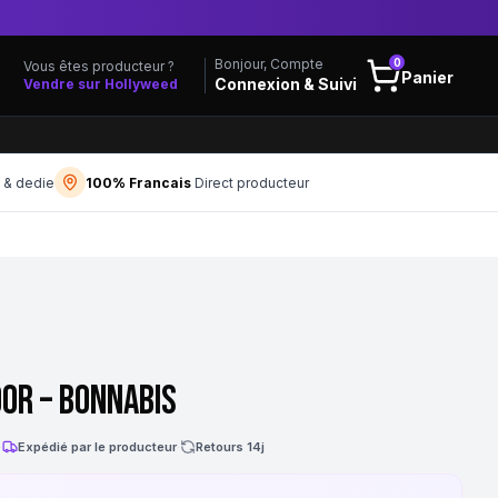
0
Bonjour, Compte
Vous êtes producteur ?
Panier
Connexion & Suivi
Vendre sur Hollyweed
f & dedie
100% Francais
Direct producteur
or – Bonnabis
·
Expédié par le producteur
·
Retours 14j