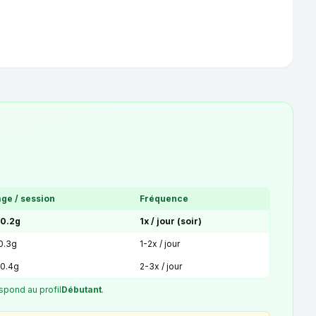
ge / session
Fréquence
 0.2g
1x / jour (soir)
 0.3g
1-2x / jour
 0.4g
2-3x / jour
spond au profil
Débutant
.