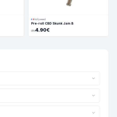
Hollyweed
Pre-roll CBD Skunk Jam B
4.90€
dès
tente et gourmandise.
tants. Il offre une relaxation rapide et un apaisement