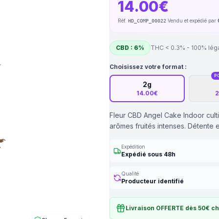
14.00€
Réf.
·
Vendu et expédié par
HD_COMP_00022
CBD : 6%
THC < 0.3% - 100% lég
Choisissez votre format :
P
2g
14.00€
2
Fleur CBD Angel Cake Indoor cult
arômes fruités intenses. Détente 
Expédition
Expédié sous 48h
Qualité
Producteur identifié
Livraison OFFERTE dès 50€ c