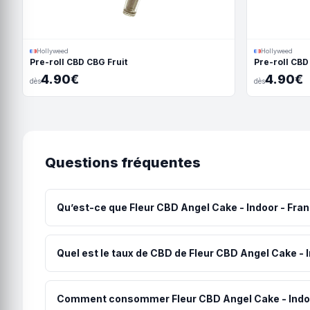
Hollyweed
Hollyweed
Pre-roll CBD CBG Fruit
Pre-roll CBD
4.90€
4.90€
dès
dès
Questions fréquentes
Qu’est-ce que Fleur CBD Angel Cake - Indoor - Fran
Fleur CBD Angel Cake Indoor cultivée dans le Nord de 
Quel est le taux de CBD de Fleur CBD Angel Cake - 
Fleur CBD Angel Cake - Indoor - France contient 6% de 
général en douceur.
Comment consommer Fleur CBD Angel Cake - Indoo