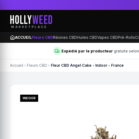
HOLLY
WEED
MARKETPLACE
ACCUEIL
Fleurs CBD
Résines CBD
Huiles CBD
Vapes CBD
Pré-Rolls
Ci
Expédié par le producteur
gratuite selo
Accueil
Fleurs CBD
Fleur CBD Angel Cake - Indoor - France
INDOOR