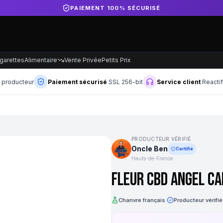
DIRECT PRODUCTEUR FRANÇAIS
garettes
Alimentaire
Vente Privée
Petits Prix
n producteur
Paiement sécurisé
SSL 256-bit
Service client
Reacti
PRODUCTEUR VÉRIFIÉ
Oncle Ben
Certifié
Hauts-de-France
Fleur CBD Angel Ca
Chanvre français
·
Producteur vérifié