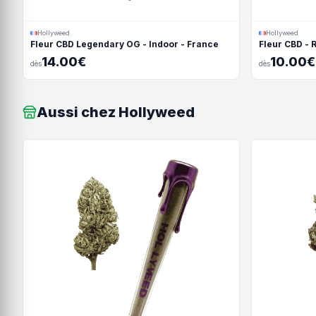
Hollyweed
Hollyweed
Fleur CBD Legendary OG - Indoor - France
Fleur CBD - 
14.00€
10.00€
dès
dès
Aussi chez Hollyweed