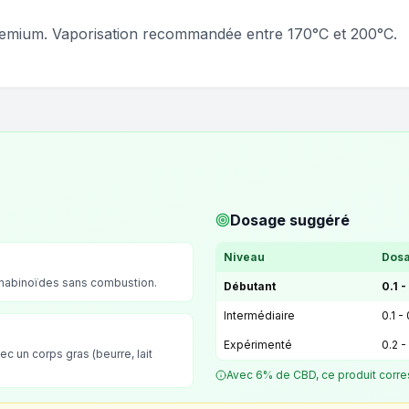
premium. Vaporisation recommandée entre 170°C et 200°C.
Dosage suggéré
Niveau
Dosa
nnabinoïdes sans combustion.
Débutant
0.1 -
Intermédiaire
0.1 -
Expérimenté
0.2 -
ec un corps gras (beurre, lait
Avec 6% de CBD, ce produit corre