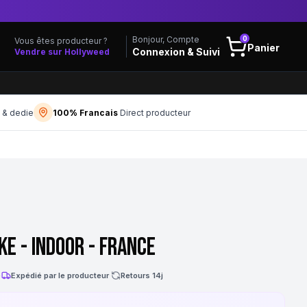
0
Bonjour, Compte
Vous êtes producteur ?
Panier
Connexion & Suivi
Vendre sur Hollyweed
f & dedie
100% Francais
Direct producteur
ke - Indoor - France
·
Expédié par le producteur
·
Retours 14j