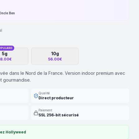
Oncle Ben
al
OPULAIRE
5g
10g
8.00€
56.00€
ivée dans le Nord de la France. Version indoor premium avec
et gourmandise.
Qualité
Direct producteur
Paiement
SSL 256-bit sécurisé
hez Hollyweed