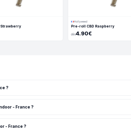
Hollyweed
 Strawberry
Pre-roll CBD Raspberry
4.90€
dès
ce ?
la France. Version indoor premium avec arômes fruités intenses. Dé
Indoor - France ?
CBD. Avec un taux de 6%, ce produit convient parfaitement aux débu
r - France ?