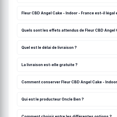
La méthode recommandée pour Fleur CBD Angel Cake - In
par une petite quantité et augmentez progressivement 
Fleur CBD Angel Cake - Indoor - France est-il légal
Oui, Fleur CBD Angel Cake - Indoor - France est parfa
réglementation européenne. Le producteur s'engage sur
Quels sont les effets attendus de Fleur CBD Angel 
Les utilisateurs rapportent généralement une relaxation
les personnes, le dosage et le moment de la journée.
Quel est le délai de livraison ?
Votre commande est expédiée sous 48h par Oncle Ben. L
numéro de suivi vous est communiqué par email.
La livraison est-elle gratuite ?
Les frais de port sont de 4.90€. La livraison est offert
Comment conserver Fleur CBD Angel Cake - Indoor 
Pour préserver toutes les qualités de Fleur CBD Angel 
conservation permet de maintenir les arômes, la puissan
Qui est le producteur Oncle Ben ?
Producteur local de fleur CBD dans les Hauts de Fran
Comment choisir entre les différentes options ?