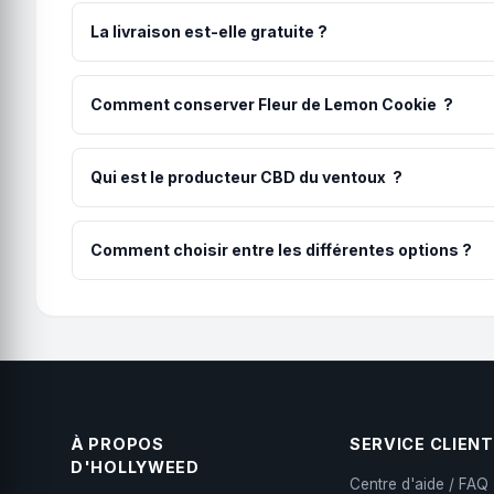
numéro de suivi vous est communiqué par email.
La livraison est-elle gratuite ?
Les frais de port sont de 4.90€. La livraison est offert
prix.
Comment conserver Fleur de Lemon Cookie ?
Pour préserver toutes les qualités de Fleur de Lemon C
maintenir les arômes, la puissance et la fraîcheur du pr
Qui est le producteur CBD du ventoux ?
Justin REMY, fils de vigneron, incarne une passion prof
biologique, avec un engagement fort pour des méthodes
Comment choisir entre les différentes options ?
Les options correspondent généralement à différents gr
grands offrent un meilleur rapport qualité-prix. Tous le
À PROPOS
SERVICE CLIENT
D'HOLLYWEED
Centre d'aide / FAQ