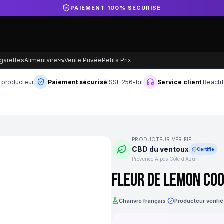
DIRECT PRODUCTEUR FRANÇAIS
garettes
Alimentaire
Vente Privée
Petits Prix
n producteur
Paiement sécurisé
SSL 256-bit
Service client
Reacti
PRODUCTEUR VÉRIFIÉ
CBD du ventoux
Certifié
Provence Alpes Côte d’Azur
Fleur de Lemon Coo
Chanvre français
·
Producteur vérifié