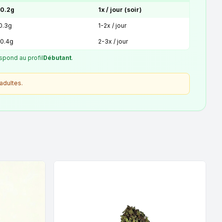
 0.2g
1x / jour (soir)
 0.3g
1-2x / jour
 0.4g
2-3x / jour
spond au profil
Débutant
.
adultes.