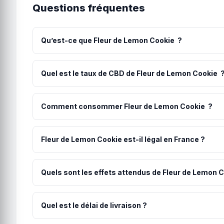
Questions fréquentes
Qu’est-ce que Fleur de Lemon Cookie ?
La Lemon Cookie est une variété élégante dotée d’un p
et de nuances pâtissières gourmandes. Ses fleurs prés
Quel est le taux de CBD de Fleur de Lemon Cookie 
harmonieuse, idéale pour calmer l’esprit tout en préser
Fleur de Lemon Cookie contient 6% de CBD. Avec un tau
douceur.
Comment consommer Fleur de Lemon Cookie ?
La méthode recommandée pour Fleur de Lemon Cookie est
quantité et augmentez progressivement selon vos beso
Fleur de Lemon Cookie est-il légal en France ?
Oui, Fleur de Lemon Cookie est parfaitement légal en
Le producteur s'engage sur cette conformité via notre c
Quels sont les effets attendus de Fleur de Lemon 
Les utilisateurs rapportent généralement une relaxation
les personnes, le dosage et le moment de la journée.
Quel est le délai de livraison ?
Votre commande est expédiée sous 24h par CBD du vento