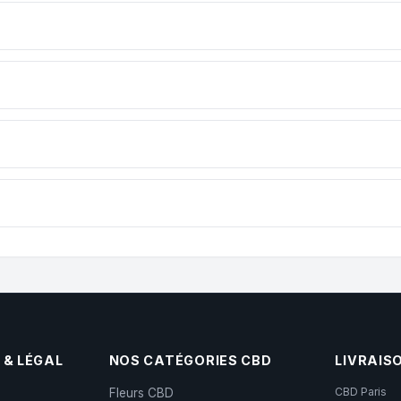
e dès 50€ d’achat chez CBD du ventoux . Le seuil est calculé par prod
ookie , conservez-le dans un bocal hermétique à l’abri de la lumiè
oduit pendant plusieurs mois.
onde pour la terre, l’agriculture et le cannabis. Au pied du Mont Ven
 naturelles et respectueuses de l’environnement. Nous privilégions
ammages ou formats. Pour découvrir, commencez par la plus petite q
s formats contiennent le même produit.
 & LÉGAL
NOS CATÉGORIES CBD
LIVRAIS
CBD Paris
Fleurs CBD