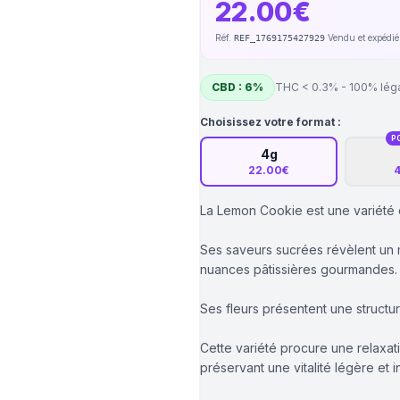
22.00€
Réf.
·
Vendu et expédi
REF_1769175427929
CBD : 6%
THC < 0.3% - 100% lég
Choisissez votre format :
P
4g
22.00€
4
La Lemon Cookie est une variété 
Ses saveurs sucrées révèlent un 
nuances pâtissières gourmandes.
Ses fleurs présentent une struct
Cette variété procure une relaxat
préservant une vitalité légère et i