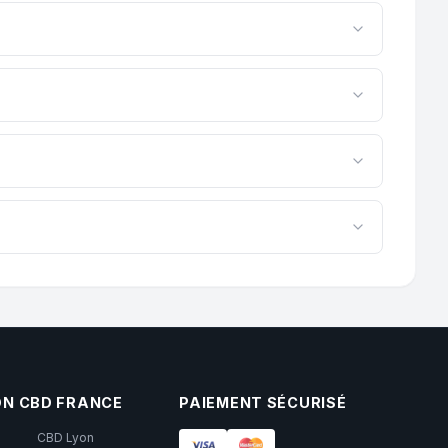
ucteur pour vous garantir le meilleur rapport qualité-
re et de l’humidité. Une bonne conservation permet de
toux, nous cultivons notre CBD en agriculture
 des prati... Basé en Provence Alpes Côte d’Azur.
uantité. Pour un usage régulier, les formats plus
ON CBD FRANCE
PAIEMENT SÉCURISÉ
CBD Lyon