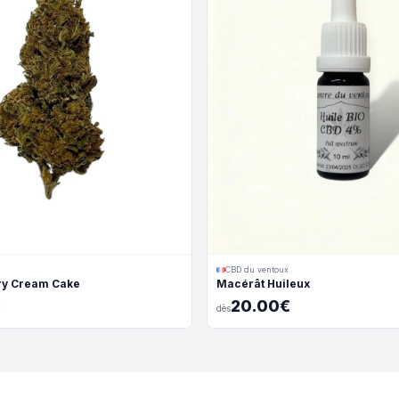
CBD du ventoux
rry Cream Cake
Macérât Huileux
€
20.00€
dès