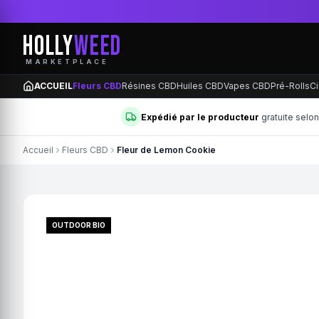
HOLLY
WEED
MARKETPLACE
ACCUEIL
Fleurs CBD
Résines CBD
Huiles CBD
Vapes CBD
Pré-Rolls
Ci
Expédié par le producteur
gratuite selo
Accueil
Fleurs CBD
Fleur de Lemon Cookie
OUTDOOR BIO