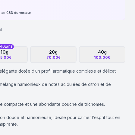
é par
CBD du ventoux
al
OPULAIRE
1Og
20g
40g
5.00€
70.00€
100.00€
élégante dotée d’un profil aromatique complexe et délicat.
mélange harmonieux de notes acidulées de citron et de
ure compacte et une abondante couche de trichomes.
ion douce et harmonieuse, idéale pour calmer l’esprit tout en
nspirante.