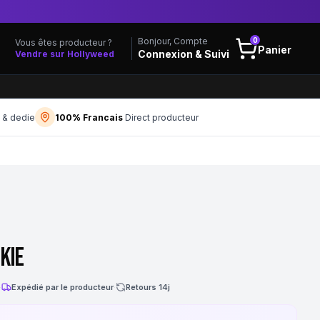
0
Bonjour, Compte
Vous êtes producteur ?
Panier
Connexion & Suivi
Vendre sur Hollyweed
f & dedie
100% Francais
Direct producteur
kie
·
Expédié par le producteur
·
Retours 14j