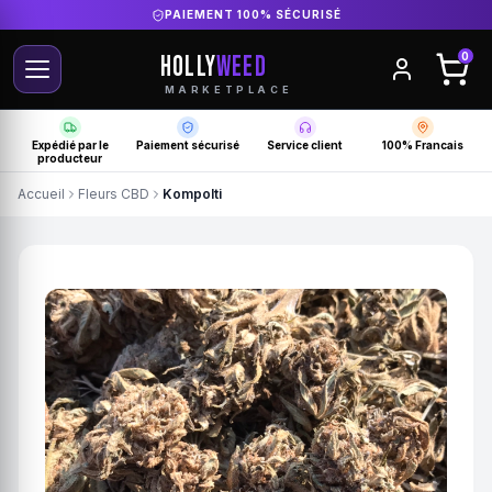
DIRECT PRODUCTEUR FRANÇAIS
HOLLY
WEED
0
MARKETPLACE
Expédié par le
Paiement sécurisé
Service client
100% Francais
producteur
Accueil
Fleurs CBD
Kompolti