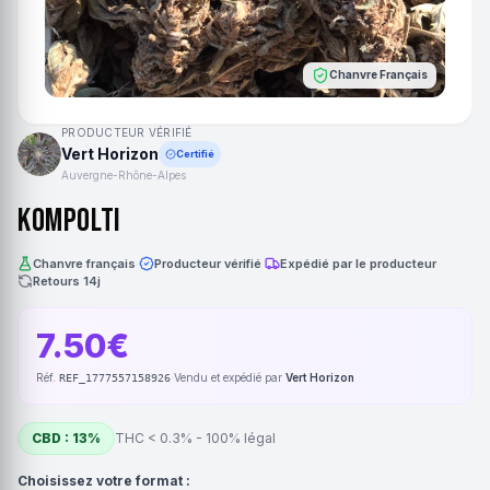
Chanvre Français
PRODUCTEUR VÉRIFIÉ
Vert Horizon
Certifié
Auvergne-Rhône-Alpes
Kompolti
Chanvre français
·
Producteur vérifié
·
Expédié par le producteur
·
Retours 14j
7.50€
Réf.
·
Vendu et expédié par
Vert Horizon
REF_1777557158926
CBD : 13%
THC < 0.3% - 100% légal
Choisissez votre format :