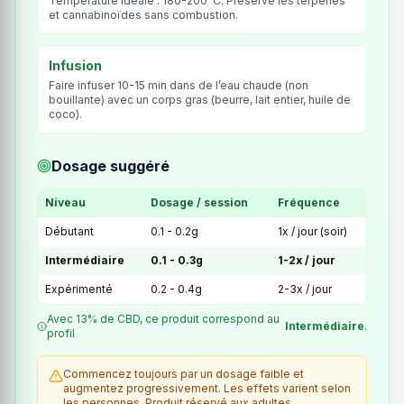
Température idéale : 180-200°C. Préserve les terpènes
et cannabinoïdes sans combustion.
Infusion
Faire infuser 10-15 min dans de l’eau chaude (non
bouillante) avec un corps gras (beurre, lait entier, huile de
coco).
Dosage suggéré
Niveau
Dosage / session
Fréquence
Débutant
0.1 - 0.2g
1x / jour (soir)
Intermédiaire
0.1 - 0.3g
1-2x / jour
Expérimenté
0.2 - 0.4g
2-3x / jour
Avec 13% de CBD, ce produit correspond au
Intermédiaire
.
profil
Commencez toujours par un dosage faible et
augmentez progressivement. Les effets varient selon
les personnes. Produit réservé aux adultes.