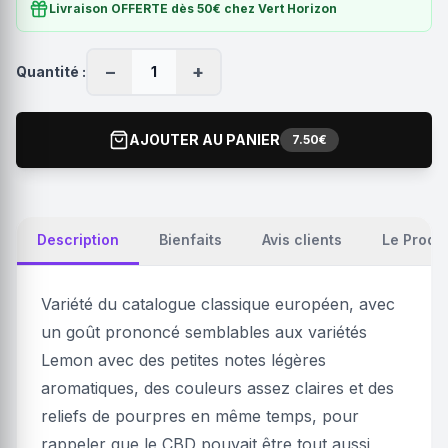
Livraison OFFERTE dès 50€ chez Vert Horizon
−
+
Quantité :
1
AJOUTER AU PANIER
7.50€
Description
Bienfaits
Avis clients
Le Produ
Variété du catalogue classique européen, avec
un goût prononcé semblables aux variétés
Lemon avec des petites notes légères
aromatiques, des couleurs assez claires et des
reliefs de pourpres en même temps, pour
rappeler que le CBD pouvait être tout aussi