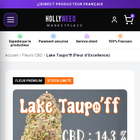
DIRECT PRODUCTEUR FRANÇAIS
HOLLY
WEED
0
MARKETPLACE
Expédié par le
Paiement sécurisé
Service client
100% Francais
producteur
Accueil
Fleurs CBD
Lake Taupo'ff (Fleur d'Excellence)
FLEUR PREMIUM
STOCK LIMITÉ