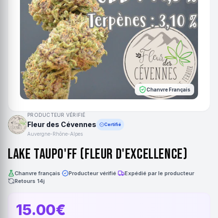
Chanvre Français
PRODUCTEUR VÉRIFIÉ
Fleur des Cévennes
Certifié
Auvergne-Rhône-Alpes
Lake Taupo'ff (Fleur d'Excellence)
Chanvre français
·
Producteur vérifié
·
Expédié par le producteur
·
Retours 14j
15.00€