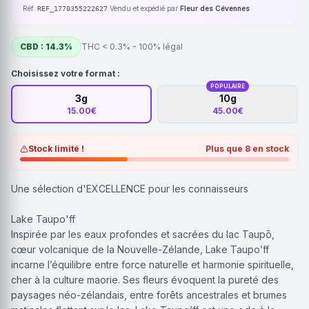
Réf.
·
Vendu et expédié par
Fleur des Cévennes
REF_1770355222627
CBD : 14.3%
THC < 0.3% - 100% légal
Choisissez votre format :
POPULAIRE
3g
10g
15.00€
45.00€
Stock limité !
Plus que
8
en stock
Une sélection d'EXCELLENCE pour les connaisseurs
Lake Taupo'ff
Inspirée par les eaux profondes et sacrées du lac Taupō,
cœur volcanique de la Nouvelle-Zélande, Lake Taupo’ff
incarne l’équilibre entre force naturelle et harmonie spirituelle,
cher à la culture maorie. Ses fleurs évoquent la pureté des
paysages néo-zélandais, entre forêts ancestrales et brumes