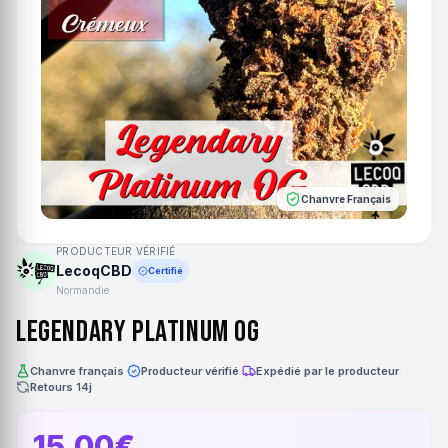
Chanvre Français
PRODUCTEUR VÉRIFIÉ
LecoqCBD
Certifié
Normandie
Legendary Platinum OG
Chanvre français
·
Producteur vérifié
·
Expédié par le producteur
·
Retours 14j
15.00€