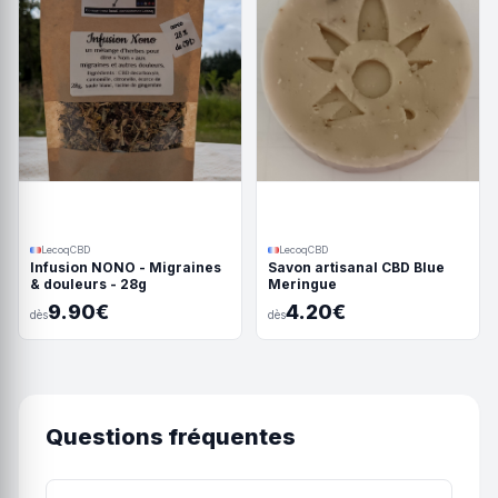
LecoqCBD
LecoqCBD
Infusion NONO - Migraines
Savon artisanal CBD Blue
& douleurs - 28g
Meringue
9.90€
4.20€
dès
dès
Questions fréquentes