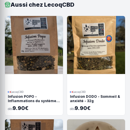
Aussi chez LecoqCBD
LecoqCBD
LecoqCBD
Infusion POPO -
Infusion DODO - Sommeil &
Inflammations du système
anxiété - 32g
digestif - 32g
9.90€
9.90€
dès
dès