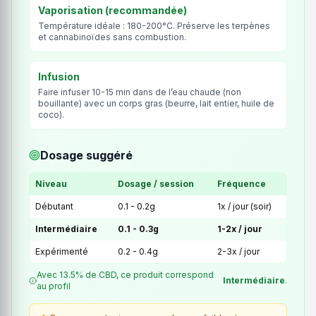
Vaporisation (recommandée)
Température idéale : 180-200°C. Préserve les terpènes
et cannabinoïdes sans combustion.
Infusion
Faire infuser 10-15 min dans de l’eau chaude (non
bouillante) avec un corps gras (beurre, lait entier, huile de
coco).
Dosage suggéré
Niveau
Dosage / session
Fréquence
Débutant
0.1 - 0.2g
1x / jour (soir)
Intermédiaire
0.1 - 0.3g
1-2x / jour
Expérimenté
0.2 - 0.4g
2-3x / jour
Avec 13.5% de CBD, ce produit correspond
Intermédiaire
.
au profil