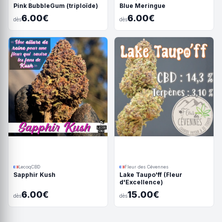
Pink BubbleGum (triploïde)
Blue Meringue
6.00€
6.00€
dès
dès
LecoqCBD
Fleur des Cévennes
Sapphir Kush
Lake Taupo'ff (Fleur
d'Excellence)
6.00€
15.00€
dès
dès