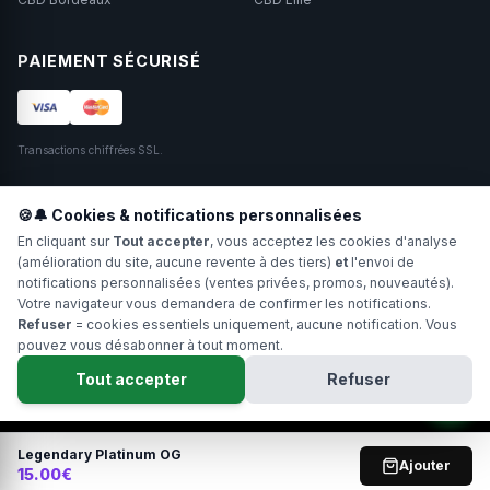
PAIEMENT SÉCURISÉ
Transactions chiffrées SSL.
SUIVEZ-NOUS
🍪🔔 Cookies & notifications personnalisées
En cliquant sur
Tout accepter
, vous acceptez les cookies d'analyse
(amélioration du site, aucune revente à des tiers)
et
l'envoi de
notifications personnalisées (ventes privées, promos, nouveautés).
Votre navigateur vous demandera de confirmer les notifications.
Refuser
= cookies essentiels uniquement, aucune notification. Vous
pouvez vous désabonner à tout moment.
Copyright 2024-2026 Hollyweed. Tous droits réservés.
Tout accepter
Refuser
Interdit aux moins de 18 ans. Ne pas fumer. Déconseillé aux femmes
enceintes.
0
Legendary Platinum OG
Ajouter
15.00€
Accueil
Fleurs
Compte
Plus