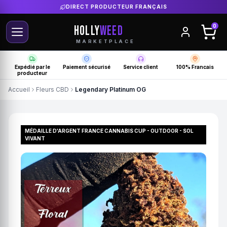
DIRECT PRODUCTEUR FRANÇAIS
HOLLY
WEED
0
MARKETPLACE
Expédié par le
Paiement sécurisé
Service client
100% Francais
producteur
Accueil
Fleurs CBD
Legendary Platinum OG
MÉDAILLE D'ARGENT FRANCE CANNABIS CUP - OUTDOOR - SOL
VIVANT