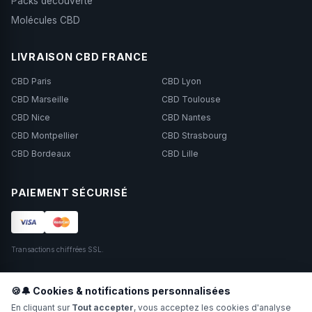
Packs découverte
Molécules CBD
LIVRAISON CBD FRANCE
CBD Paris
CBD Lyon
CBD Marseille
CBD Toulouse
CBD Nice
CBD Nantes
CBD Montpellier
CBD Strasbourg
CBD Bordeaux
CBD Lille
PAIEMENT SÉCURISÉ
Transactions chiffrées SSL.
SUIVEZ-NOUS
🍪🔔 Cookies & notifications personnalisées
En cliquant sur
Tout accepter
, vous acceptez les cookies d'analyse