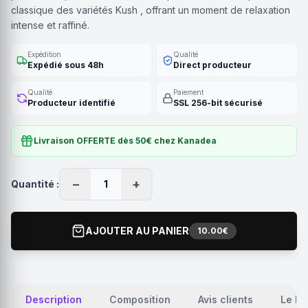
classique des variétés Kush , offrant un moment de relaxation
intense et raffiné.
Expédition
Qualité
Expédié sous 48h
Direct producteur
Qualité
Paiement
Producteur identifié
SSL 256-bit sécurisé
Livraison OFFERTE dès 50€ chez Kanadea
−
+
Quantité :
1
AJOUTER AU PANIER
10.00€
Description
Composition
Avis clients
Le Pr