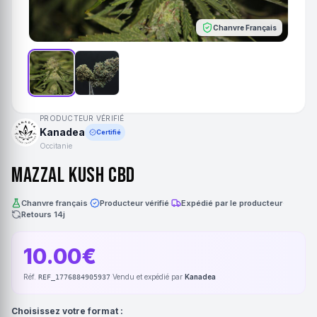
Chanvre Français
PRODUCTEUR VÉRIFIÉ
Kanadea
Certifié
Occitanie
Mazzal Kush CBD
Chanvre français
·
Producteur vérifié
·
Expédié par le producteur
·
Retours 14j
10.00€
Réf.
·
Vendu et expédié par
Kanadea
REF_1776884905937
Choisissez votre format :