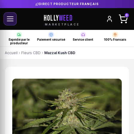
DIRECT PRODUCTEUR FRANÇAIS
HOLLY
WEED
0
MARKETPLACE
Expédié par le
Paiement sécurisé
Service client
100% Francais
producteur
Accueil
Fleurs CBD
Mazzal Kush CBD