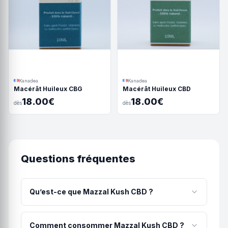
Kanadea
Kanadea
Macérât Huileux CBG
Macérât Huileux CBD
18.00€
18.00€
dès
dès
Questions fréquentes
Qu’est-ce que Mazzal Kush CBD ?
🌿 MAZZAL KUSH – Fleur de CBD aux saveurs
authentiques MAZZAL KUSH incarne l’essence de
Comment consommer Mazzal Kush CBD ?