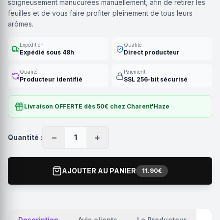
soigneusement manucurées manuellement, afin de retirer les
feuilles et de vous faire profiter pleinement de tous leurs
arômes.
Expédition
Qualité
Expédié sous 48h
Direct producteur
Qualité
Paiement
Producteur identifié
SSL 256-bit sécurisé
Livraison OFFERTE dès 50€ chez Charent'Haze
−
+
Quantité :
1
AJOUTER AU PANIER
11.90€
Description
Avis clients
Le Producteur