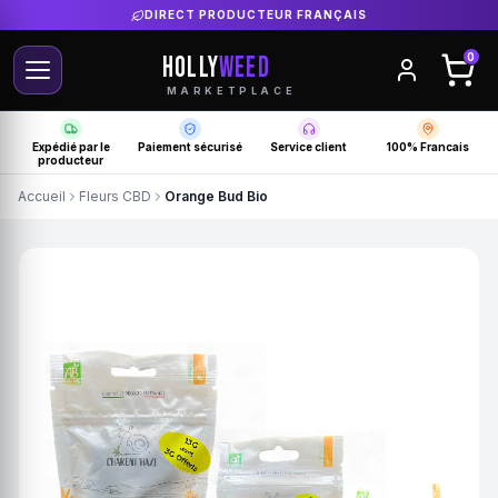
DIRECT PRODUCTEUR FRANÇAIS
HOLLY
WEED
0
MARKETPLACE
Expédié par le
Paiement sécurisé
Service client
100% Francais
producteur
Accueil
Fleurs CBD
Orange Bud Bio