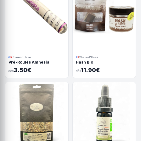
Charent'Haze
Charent'Haze
Pré-Roulés Amnesia
Hash Bio
3.50€
11.90€
dès
dès