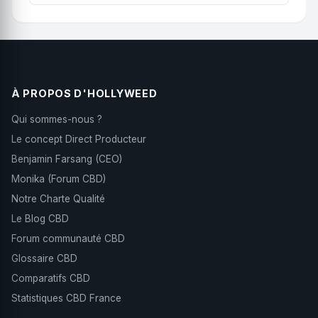
Les options correspondent généralement à
et d’un spectre lumineux parfait. Nous sommes
différents grammages ou formats. Pour découvrir,
certifiés « Agriculture Biologique » par le Label
commencez par la plus petite quantité. Pour un
ECOC... Basé en Nouvelle-Aquitaine.
usage régulier, les formats plus grands offrent un
meilleur rapport qualité-prix. Tous les formats
contiennent le même produit.
À PROPOS D'HOLLYWEED
Qui sommes-nous ?
Le concept Direct Producteur
Benjamin Farsang (CEO)
Monika (Forum CBD)
Notre Charte Qualité
Le Blog CBD
Forum communauté CBD
Glossaire CBD
Comparatifs CBD
Statistiques CBD France