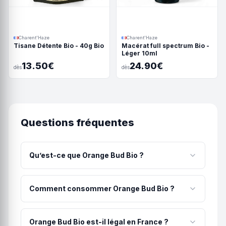
Charent'Haze
Charent'Haze
Tisane Détente Bio - 40g Bio
Macérat full spectrum Bio -
Léger 10ml
13.50€
24.90€
dès
dès
Questions fréquentes
Qu’est-ce que Orange Bud Bio ?
Fleurs compactes, Odeur douce et acidulée.
Parfum de fleurs, d'agrumes, et de cannelle
Comment consommer Orange Bud Bio ?
douce. Nos fleurs sont cultivées avec attention en
plein champ, sans ajout d'engrais chimique ni de
La méthode recommandée pour Orange Bud Bio
pesticides. Elles sont certifiées Agriculture
est la vaporisation (180-200°C) ou infusion avec
Orange Bud Bio est-il légal en France ?