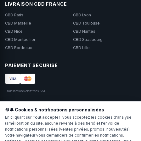
LIVRAISON CBD FRANCE
CBD Paris
CBD Lyon
CBD Marseille
CBD Toulouse
CBD Nice
CBD Nantes
CBD Montpellier
CBD Strasbourg
CBD Bordeaux
CBD Lille
PAIEMENT SÉCURISÉ
Transactions chiffrées SSL.
SUIVEZ-NOUS
🍪🔔 Cookies & notifications personnalisées
En cliquant sur
Tout accepter
, vous acceptez les cookies d'analyse
(amélioration du site, aucune revente à des tiers)
et
l'envoi de
notifications personnalisées (ventes privées, promos, nouveautés).
Votre navigateur vous demandera de confirmer les notifications.