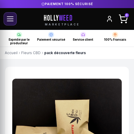
DIRECT PRODUCTEUR FRANÇAIS
HOLLY
WEED
0
MARKETPLACE
Expédié par le
Paiement sécurisé
Service client
100% Francais
producteur
Accueil
Fleurs CBD
pack découverte fleurs