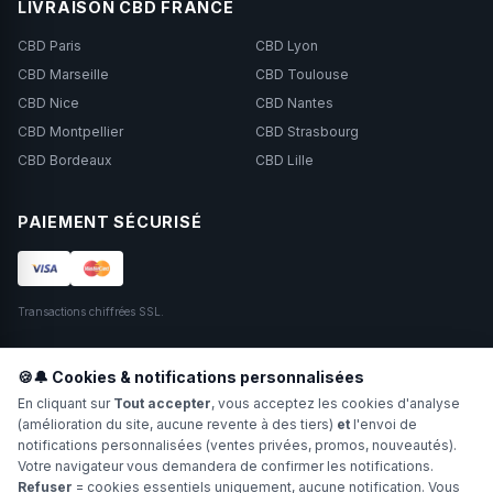
LIVRAISON CBD FRANCE
CBD Paris
CBD Lyon
CBD Marseille
CBD Toulouse
CBD Nice
CBD Nantes
CBD Montpellier
CBD Strasbourg
CBD Bordeaux
CBD Lille
PAIEMENT SÉCURISÉ
Transactions chiffrées SSL.
SUIVEZ-NOUS
🍪🔔 Cookies & notifications personnalisées
En cliquant sur
Tout accepter
, vous acceptez les cookies d'analyse
(amélioration du site, aucune revente à des tiers)
et
l'envoi de
notifications personnalisées (ventes privées, promos, nouveautés).
Votre navigateur vous demandera de confirmer les notifications.
Refuser
= cookies essentiels uniquement, aucune notification. Vous