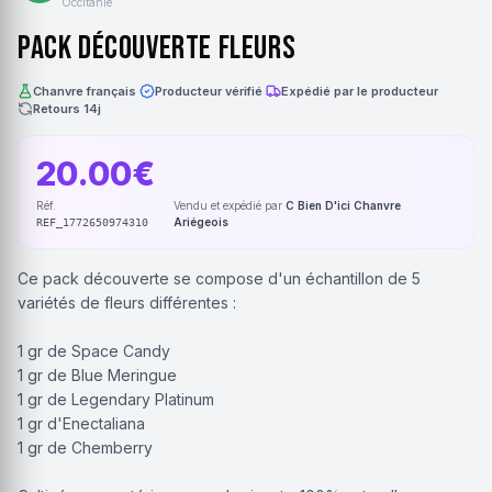
Occitanie
pack découverte fleurs
Chanvre français
·
Producteur vérifié
·
Expédié par le producteur
·
Retours 14j
20.00€
Réf.
Vendu et expédié par
C Bien D'ici Chanvre
·
Ariégeois
REF_1772650974310
Ce pack découverte se compose d'un échantillon de 5
variétés de fleurs différentes :
1 gr de Space Candy
1 gr de Blue Meringue
1 gr de Legendary Platinum
1 gr d'Enectaliana
1 gr de Chemberry