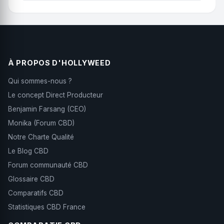
Je m'appelle Célia, je suis en Ariège juste à côté
arômes, la puissance et la fraîcheur du produit
de la ville de Foix. depuis 2022 je cultive le
pendant plusieurs mois.
chanvre pour toutes les vertus exceptionnelles
qu'il peut nous apporter. j'ai une petite production
d'une centaine de plants que je cultive en
extérieur sur sol vivant. En conversion bio, je
À PROPOS D'HOLLYWEED
travaille ... Basé en Occitanie.
Qui sommes-nous ?
Le concept Direct Producteur
Benjamin Farsang (CEO)
Monika (Forum CBD)
Notre Charte Qualité
Le Blog CBD
Forum communauté CBD
Glossaire CBD
Comparatifs CBD
Statistiques CBD France