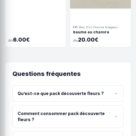
C Bien D'ici Chanvre Ariégeois
baume au chanvre
6.00€
20.00€
dès
dès
Questions fréquentes
Qu’est-ce que pack découverte fleurs ?
Ce pack découverte se compose d'un
échantillon de 5 variétés de fleurs différentes : 1
Comment consommer pack découverte
gr de Space Candy 1 gr de Blue Meringue 1 gr de
fleurs ?
Legendary Platinum 1 gr d'Enectaliana 1 gr de
La méthode recommandée pour pack découverte
Chemberry Cultivées en extérieur sur sols vivants.