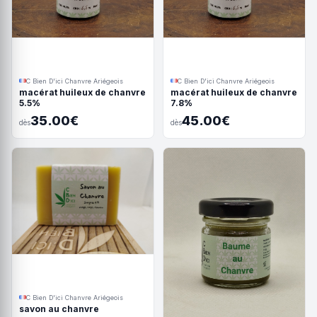
C Bien D'ici Chanvre Ariégeois
C Bien D'ici Chanvre Ariégeois
macérat huileux de chanvre
macérat huileux de chanvre
5.5%
7.8%
35.00€
45.00€
dès
dès
C Bien D'ici Chanvre Ariégeois
savon au chanvre