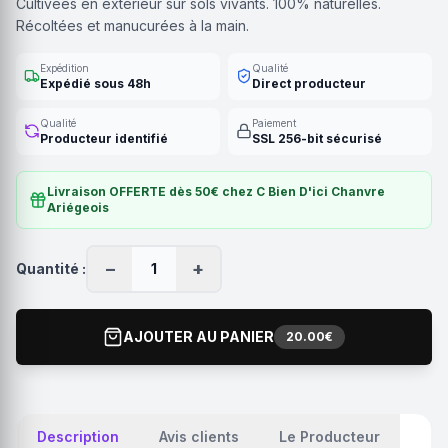
Cultivées en extérieur sur sols vivants. 100% naturelles.
Récoltées et manucurées à la main.
Expédition
Qualité
Expédié sous 48h
Direct producteur
Qualité
Paiement
Producteur identifié
SSL 256-bit sécurisé
Livraison OFFERTE dès 50€ chez C Bien D'ici Chanvre
Ariégeois
−
+
Quantité :
1
AJOUTER AU PANIER
20.00€
Description
Avis clients
Le Producteur