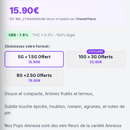
15.90€
Réf.
·
Vendu et expédié par
Charent'Haze
REF_1776425053100
CBD : 7.6%
THC < 0.3% - 100% légal
Choisissez votre format :
POPULAIRE
5G + 1.5G Offert
10G + 3G Offerts
15.90€
23.90€
8G +2.5G Offerts
19.90€
Douce et compacte, Arômes fruités et terreux,
Subtile touche épicée, houblon, romarin, agrumes, et notes de
pin.
Nos Pops Amnesia sont des mini-fleurs de la variété Amnesia