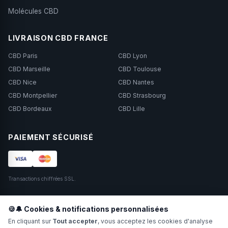
Molécules CBD
LIVRAISON CBD FRANCE
CBD Paris
CBD Lyon
CBD Marseille
CBD Toulouse
CBD Nice
CBD Nantes
CBD Montpellier
CBD Strasbourg
CBD Bordeaux
CBD Lille
PAIEMENT SÉCURISÉ
Transactions chiffrées SSL.
SUIVEZ-NOUS
🍪🔔 Cookies & notifications personnalisées
En cliquant sur
Tout accepter
, vous acceptez les cookies d'analyse