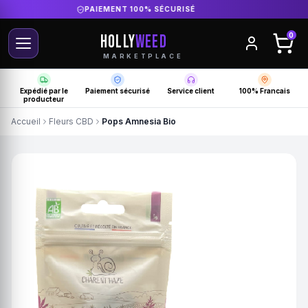
DIRECT PRODUCTEUR FRANÇAIS
HOLLY
WEED
0
MARKETPLACE
Expédié par le
Paiement sécurisé
Service client
100% Francais
producteur
Accueil
Fleurs CBD
Pops Amnesia Bio