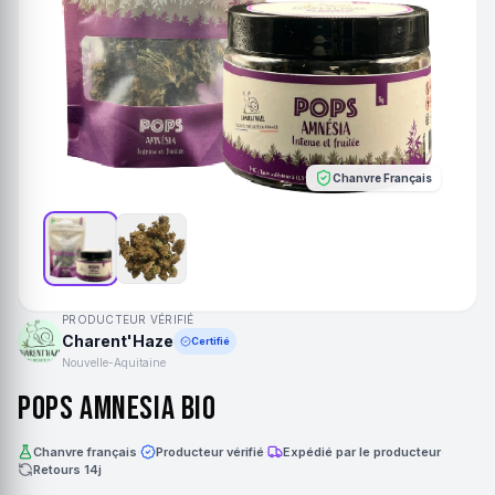
Chanvre Français
PRODUCTEUR VÉRIFIÉ
Charent'Haze
Certifié
Nouvelle-Aquitaine
Pops Amnesia Bio
Chanvre français
·
Producteur vérifié
·
Expédié par le producteur
·
Retours 14j