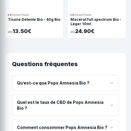
Charent'Haze
Charent'Haze
Tisane Détente Bio - 40g Bio
Macérat full spectrum Bio -
Léger 10ml
13.50€
24.90€
dès
dès
Questions fréquentes
Qu’est-ce que Pops Amnesia Bio ?
Douce et compacte, Arômes fruités et terreux,
Subtile touche épicée, houblon, romarin,
Quel est le taux de CBD de Pops Amnesia
agrumes, et notes de pin. Nos Pops Amnesia sont
Bio ?
des mini-fleurs de la variété Amnesia
Pops Amnesia Bio contient 7.6% de CBD. Avec un
taux de 7.6%, ce produit convient parfaitement
Comment consommer Pops Amnesia Bio ?