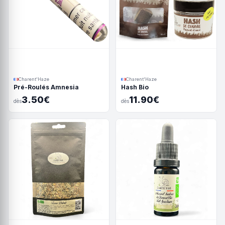
Charent'Haze
Charent'Haze
Pré-Roulés Amnesia
Hash Bio
3.50€
11.90€
dès
dès