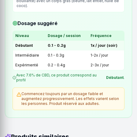
bouillante) avec un corps gras (beurre, lait entier, huile de
coco).
Dosage suggéré
Niveau
Dosage / session
Fréquence
Débutant
0.1 - 0.2g
1x / jour (soir)
Intermédiaire
0.1 - 0.3g
1-2x / jour
Expérimenté
0.2 - 0.4g
2-3x / jour
Avec 7.6% de CBD, ce produit correspond au
Débutant
.
profil
Commencez toujours par un dosage faible et
augmentez progressivement. Les effets varient selon
les personnes. Produit réservé aux adultes.
Produits similaires