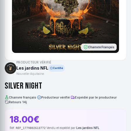
Chanvre Français
PRODUCTEUR VÉRIFIÉ
Les jardins NFL
Certifié
Nouvelle-Aquitaine
Silver Night
Chanvre français
·
Producteur vérifié
·
Expédié par le producteur
·
Retours 14j
18.00€
Réf.
·
Vendu et expédié par
Les jardins NFL
REF_1779802613772