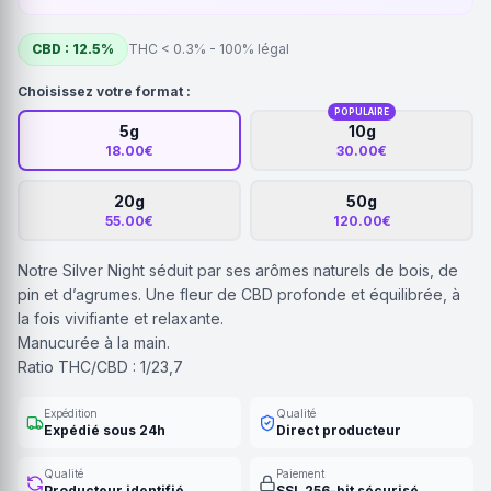
CBD : 12.5%
THC < 0.3% - 100% légal
Choisissez votre format :
POPULAIRE
5g
10g
18.00€
30.00€
20g
50g
55.00€
120.00€
Notre Silver Night séduit par ses arômes naturels de bois, de
pin et d’agrumes. Une fleur de CBD profonde et équilibrée, à
la fois vivifiante et relaxante.
Manucurée à la main.
Ratio THC/CBD : 1/23,7
Expédition
Qualité
Expédié sous 24h
Direct producteur
Qualité
Paiement
Producteur identifié
SSL 256-bit sécurisé