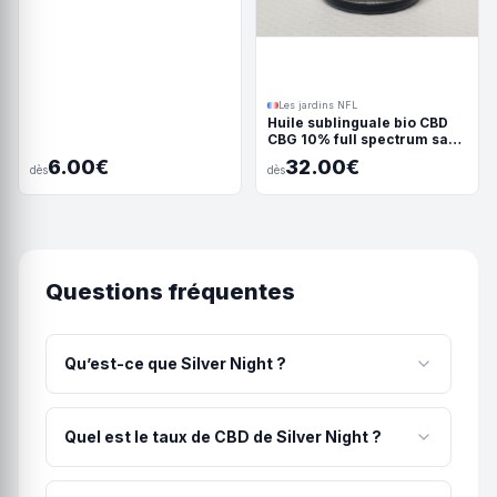
Les jardins NFL
Huile sublinguale bio CBD
CBG 10% full spectrum sans
isolat
6.00€
32.00€
dès
dès
Questions fréquentes
Qu’est-ce que Silver Night ?
Notre Silver Night séduit par ses arômes naturels
de bois, de pin et d’agrumes. Une fleur de CBD
Quel est le taux de CBD de Silver Night ?
profonde et équilibrée, à la fois vivifiante et
relaxante. Manucurée à la main. Ratio THC/CBD :
Silver Night contient 12.5% de CBD. Avec un taux