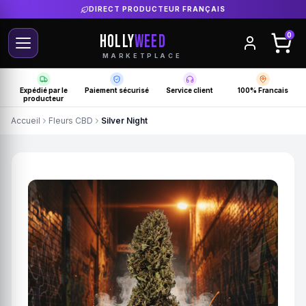
DIRECT PRODUCTEUR FRANÇAIS
HOLLY
WEED
0
MARKETPLACE
Expédié par le
Paiement sécurisé
Service client
100% Francais
producteur
Accueil
Fleurs CBD
Silver Night