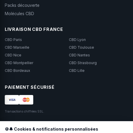
Packs découverte
Molécules CBD
LIVRAISON CBD FRANCE
CBD Paris
CBD Lyon
CBD Marseille
CBD Toulouse
CBD Nice
CBD Nantes
CBD Montpellier
CBD Strasbourg
CBD Bordeaux
CBD Lille
PAIEMENT SÉCURISÉ
Transactions chiffrées SSL.
SUIVEZ-NOUS
🍪🔔 Cookies & notifications personnalisées