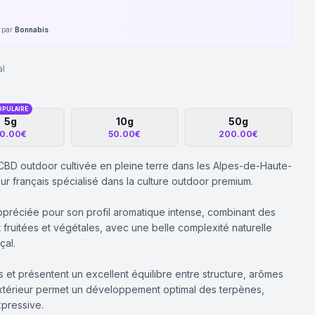
é par
Bonnabis
al
OPULAIRE
5g
10g
50g
0.00€
50.00€
200.00€
CBD outdoor cultivée en pleine terre dans les Alpes-de-Haute-
r français spécialisé dans la culture outdoor premium.
ppréciée pour son profil aromatique intense, combinant des
fruitées et végétales, avec une belle complexité naturelle
çal.
s et présentent un excellent équilibre entre structure, arômes
n extérieur permet un développement optimal des terpènes,
xpressive.