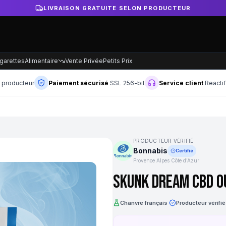
LIVRAISON GRATUITE SELON PRODUCTEUR
garettes
Alimentaire
Vente Privée
Petits Prix
n producteur
Paiement sécurisé
SSL 256-bit
Service client
Reacti
PRODUCTEUR VÉRIFIÉ
Bonnabis
Certifié
Provence Alpes Côte d’Azur
Skunk Dream CBD O
Chanvre français
·
Producteur vérifié