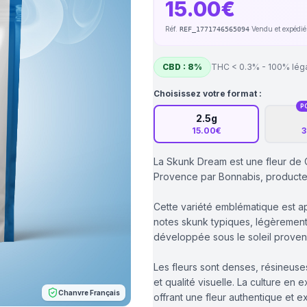
15.00€
Réf.
·
Vendu et expédi
REF_1771746565094
CBD : 8%
THC < 0.3% - 100% lég
Choisissez votre format :
P
2.5g
15.00€
3
La Skunk Dream est une fleur de 
Provence par Bonnabis, producteu
Cette variété emblématique est a
notes skunk typiques, légèrement 
développée sous le soleil proven
Les fleurs sont denses, résineuse
et qualité visuelle. La culture e
Chanvre Français
offrant une fleur authentique et e