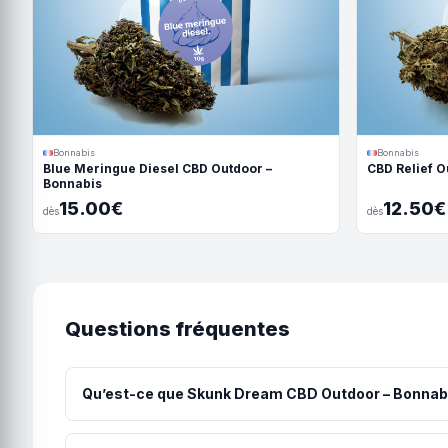
Bonnabis
Bonnabis
Blue Meringue Diesel CBD Outdoor –
CBD Relief O
Bonnabis
15.00€
12.50€
dès
dès
Questions fréquentes
Qu’est-ce que Skunk Dream CBD Outdoor – Bonnab
La Skunk Dream est une fleur de CBD outdoor cultivée 