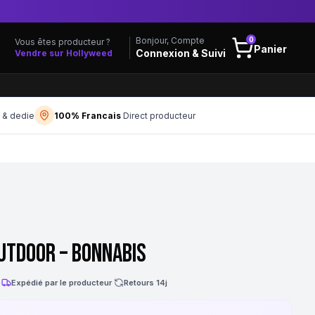
0
Bonjour, Compte
Vous êtes producteur ?
Panier
Connexion & Suivi
Vendre sur Hollyweed
f & dedie
100% Francais
Direct producteur
utdoor – Bonnabis
·
Expédié par le producteur
·
Retours 14j