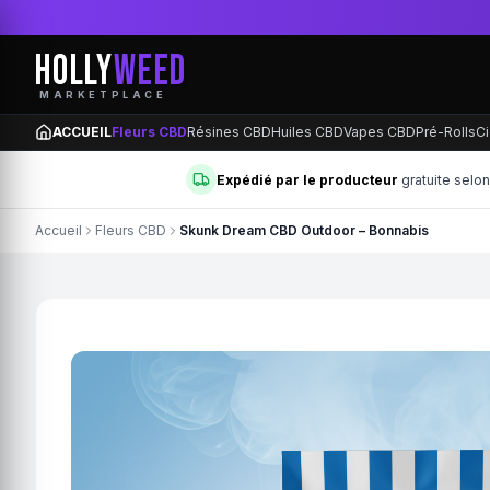
HOLLY
WEED
MARKETPLACE
ACCUEIL
Fleurs CBD
Résines CBD
Huiles CBD
Vapes CBD
Pré-Rolls
Ci
Expédié par le producteur
gratuite selo
Accueil
Fleurs CBD
Skunk Dream CBD Outdoor – Bonnabis