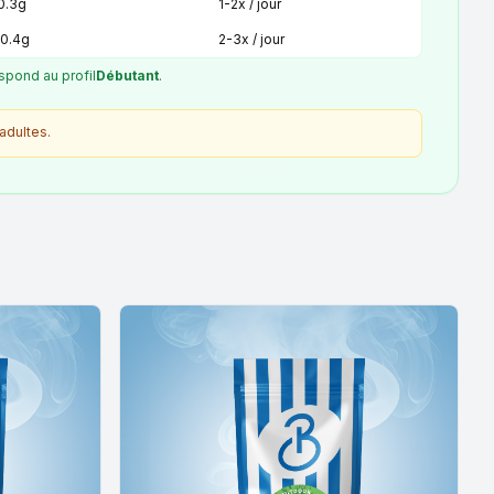
 0.3g
1-2x / jour
 0.4g
2-3x / jour
spond au profil
Débutant
.
adultes.