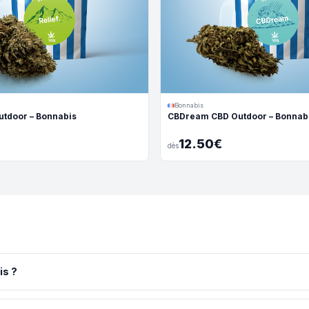
Bonnabis
utdoor – Bonnabis
CBDream CBD Outdoor – Bonnab
12.50€
dès
is ?
en pleine terre dans les Alpes-de-Haute-Provence par Bonnabis, pro