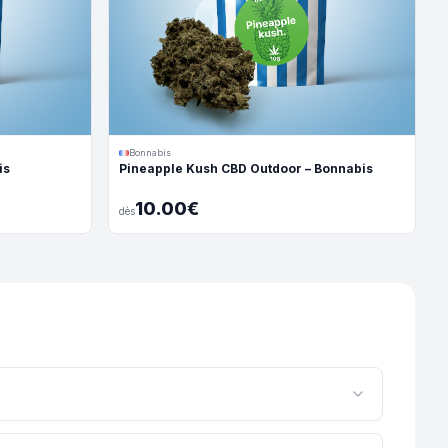
Bonnabis
is
Pineapple Kush CBD Outdoor – Bonnabis
10.00€
dès
ducteur français spécialisé dans la culture outdoor