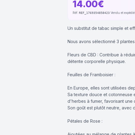
14.00€
Réf.
·
Vendu et expédi
REF_1769354858423
Un substitut de tabac simple et ef
Nous avons sélectionné 3 plantes
Fleurs de CBD : Contribue à rédui
détente corporelle physique.
Feuilles de Framboisier :
En Europe, elles sont utilisées de
Sa texture douce et cotonneuse 
d'herbes à fumer, favorisant une 
Son goût est plutôt neutre, avec 
Pétales de Rose :
Ajoutées au mélange de plantes à 