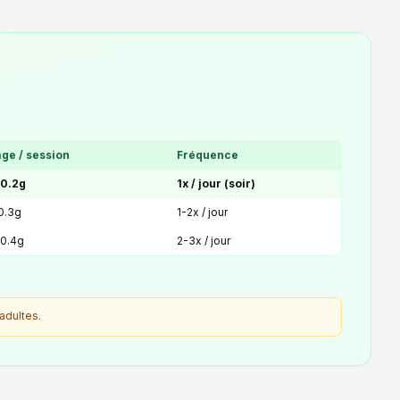
ge / session
Fréquence
 0.2g
1x / jour (soir)
 0.3g
1-2x / jour
 0.4g
2-3x / jour
adultes.