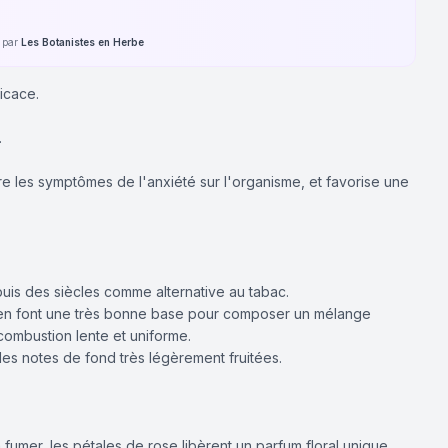
é par
Les Botanistes en Herbe
ficace.
.
re les symptômes de l'anxiété sur l'organisme, et favorise une
puis des siècles comme alternative au tabac.
en font une très bonne base pour composer un mélange
combustion lente et uniforme.
des notes de fond très légèrement fruitées.
fumer, les pétales de rose libèrent un parfum floral unique,