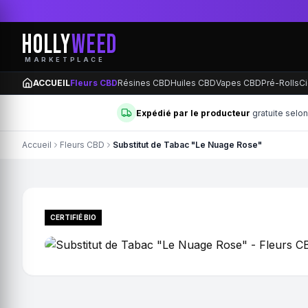
HOLLY
WEED
MARKETPLACE
ACCUEIL
Fleurs CBD
Résines CBD
Huiles CBD
Vapes CBD
Pré-Rolls
Ci
Expédié par le producteur
gratuite selo
Accueil
Fleurs CBD
Substitut de Tabac "Le Nuage Rose"
CERTIFIÉ BIO