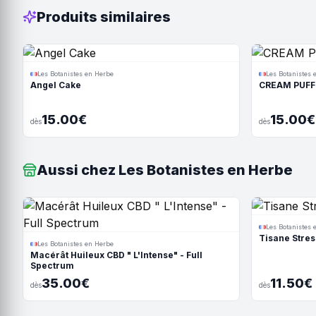
Produits similaires
Les Botanistes en Herbe
Les Botanistes 
Angel Cake
CREAM PUFF
15.00€
15.00€
dès
dès
Aussi chez Les Botanistes en Herbe
Les Botanistes 
Tisane Stres
Les Botanistes en Herbe
Macérât Huileux CBD " L'Intense" - Full
Spectrum
35.00€
11.50€
dès
dès