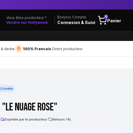
0
Bonjour, Compte
Vous êtes producteur ?
Panier
Connexion & Suivi
Vendre sur Hollyweed
f & dedie
100% Francais
Direct producteur
Certifié
 "Le Nuage Rose"
·
Expédié par le producteur
·
Retours 14j