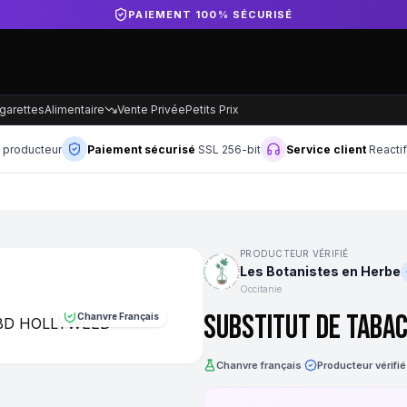
DIRECT PRODUCTEUR FRANÇAIS
garettes
Alimentaire
Vente Privée
Petits Prix
n producteur
Paiement sécurisé
SSL 256-bit
Service client
Reacti
PRODUCTEUR VÉRIFIÉ
Les Botanistes en Herbe
Occitanie
Substitut de Tabac
Chanvre Français
Chanvre français
·
Producteur vérifié