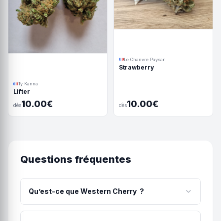
Le Chanvre Paysan
Strawberry
Ty Kanna
Lifter
10.00€
10.00€
dès
dès
Questions fréquentes
Qu’est-ce que Western Cherry ?
Fleurs de cbd outdoor 100% naturelles, cultivées
sur sol vivant sans engrais ni pesticides