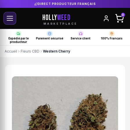
DIRECT PRODUCTEUR FRANÇAIS
HOLLY
WEED
0
MARKETPLACE
Expédié par le
Paiement sécurisé
Service client
100% Francais
producteur
Accueil
Fleurs CBD
Western Cherry