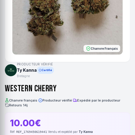
Chanvre Français
PRODUCTEUR VÉRIFIÉ
Ty Kanna
Certifié
Bretagne
Western Cherry
Chanvre français
·
Producteur vérifié
·
Expédié par le producteur
·
Retours 14j
10.00€
Réf.
·
Vendu et expédié par
Ty Kanna
REF_1769450619441