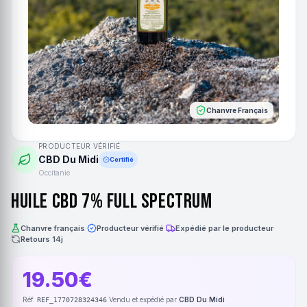
Chanvre Français
PRODUCTEUR VÉRIFIÉ
CBD Du Midi
Certifié
Occitanie
Huile CBD 7% full spectrum
Chanvre français
·
Producteur vérifié
·
Expédié par le producteur
·
Retours 14j
19.50€
Réf.
·
Vendu et expédié par
CBD Du Midi
REF_1770728324346