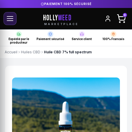
DIRECT PRODUCTEUR FRANÇAIS
HOLLY
WEED
0
MARKETPLACE
Expédié par le
Paiement sécurisé
Service client
100% Francais
producteur
Accueil
Huiles CBD
Huile CBD 7% full spectrum