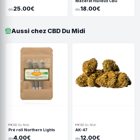
Macérât Huileux CBG
25.00€
18.00€
dès
dès
Aussi chez CBD Du Midi
CBD Du Midi
CBD Du Midi
Pré roll Northern Lights
AK-47
4.00€
12.00€
dès
dès