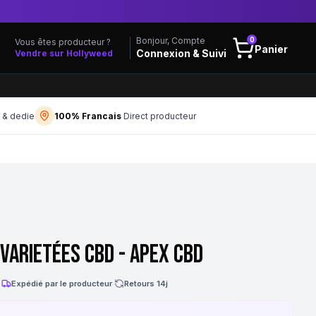
0
Bonjour, Compte
Vous êtes producteur ?
Panier
Connexion & Suivi
Vendre sur Hollyweed
f & dedie
100% Francais
Direct producteur
VARIETÉES CBD - APEX CBD
·
Expédié par le producteur
·
Retours 14j