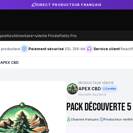
DIRECT PRODUCTEUR FRANÇAIS
garettes
Alimentaire
Vente Privée
Petits Prix
n producteur
Paiement sécurisé
SSL 256-bit
Service client
Reacti
 APEX CBD
PRODUCTEUR VÉRIFIÉ
APEX CBD
Certifié
Nouvelle-Aquitaine
PACK DÉCOUVERTE 5 
Chanvre français
·
Producteur vérifié