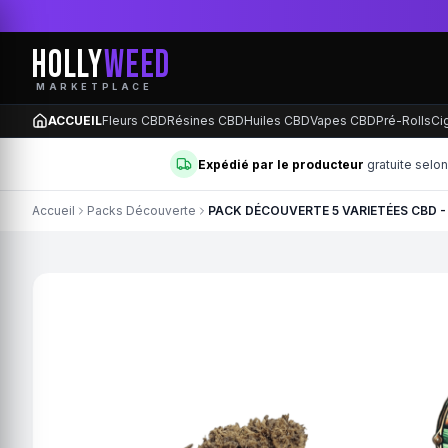
HOLLY
WEED
MARKETPLACE
ACCUEIL
Fleurs CBD
Résines CBD
Huiles CBD
Vapes CBD
Pré-Rolls
Ci
Expédié par le producteur
gratuite selo
Accueil
Packs Découverte
PACK DÉCOUVERTE 5 VARIETÉES CBD -