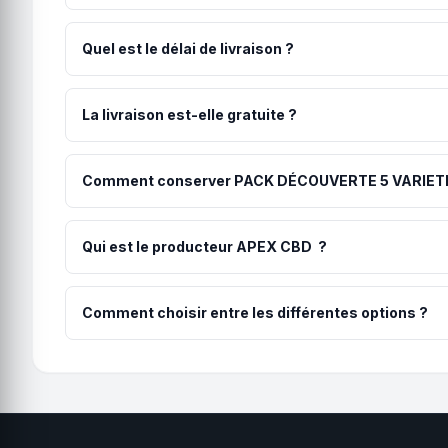
Les utilisateurs rapportent généralement découvrir les d
personnes, le dosage et le moment de la journée.
Quel est le délai de livraison ?
Votre commande est expédiée sous 48h par APEX CBD . L
numéro de suivi vous est communiqué par email.
La livraison est-elle gratuite ?
Les frais de port sont de 4.90€. La livraison est offert
Comment conserver PACK DÉCOUVERTE 5 VARIETÉ
Pour préserver toutes les qualités de PACK DÉCOUVER
permet de maintenir les arômes, la puissance et la fraî
Qui est le producteur APEX CBD ?
Je m’appelle Robin, fondateur de Apex CBD. Originaire d
curiosité s’est transformée en engagement : comprendre la
Comment choisir entre les différentes options ?
Les options correspondent généralement à différents gr
grands offrent un meilleur rapport qualité-prix. Tous le