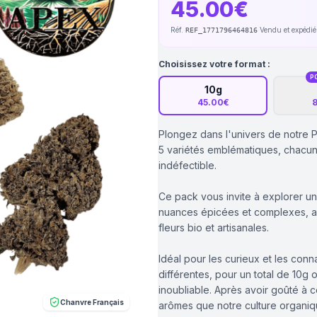
45.00€
Réf.
·
Vendu et expédi
REF_1771796464816
Choisissez votre format :
P
10g
45.00€
8
Plongez dans l'univers de notre 
5 variétés emblématiques, chacun
indéfectible.
Ce pack vous invite à explorer un
nuances épicées et complexes, ain
fleurs bio et artisanales.
Idéal pour les curieux et les con
différentes, pour un total de 10g
inoubliable. Après avoir goûté à c
Chanvre Français
arômes que notre culture organique