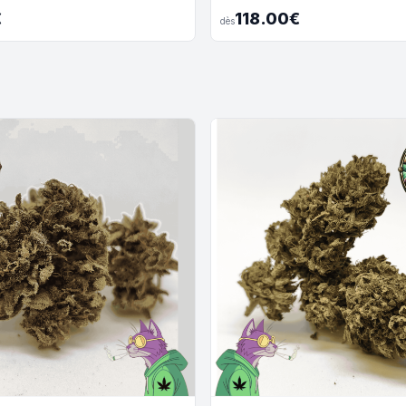
€
118.00€
dès