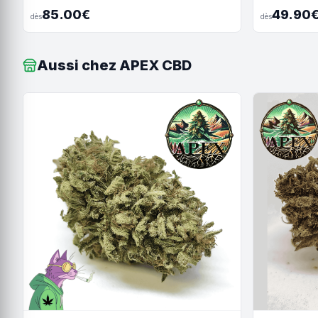
85.00€
49.90
dès
dès
Aussi chez APEX CBD